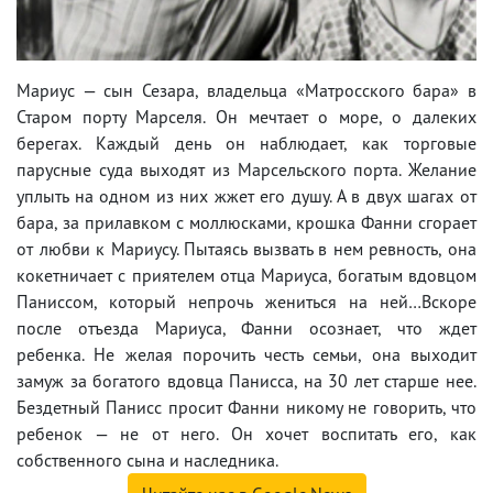
Мариус — сын Сезара, владельца «Матросского бара» в
Старом порту Марселя. Он мечтает о море, о далеких
берегах. Каждый день он наблюдает, как торговые
парусные суда выходят из Марсельского порта. Желание
уплыть на одном из них жжет его душу. А в двух шагах от
бара, за прилавком с моллюсками, крошка Фанни сгорает
от любви к Мариусу. Пытаясь вызвать в нем ревность, она
кокетничает с приятелем отца Мариуса, богатым вдовцом
Паниссом, который непрочь жениться на ней…Вскоре
после отъезда Мариуса, Фанни осознает, что ждет
ребенка. Не желая порочить честь семьи, она выходит
замуж за богатого вдовца Панисса, на 30 лет старше нее.
Бездетный Панисс просит Фанни никому не говорить, что
ребенок — не от него. Он хочет воспитать его, как
собственного сына и наследника.