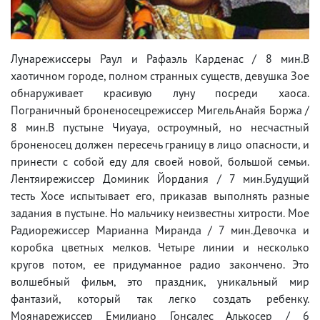
Лунарежиссеры Раул и Рафаэль Карденас / 8 мин.В
хаотичном городе, полном странных существ, девушка Зое
обнаруживает красивую луну посреди хаоса.
Пограничный броненосецрежиссер Мигель Анайя Бoржа /
8 мин.В пустыне Чиуауа, остроумный, но несчастный
броненосец должен пересечь границу в лицо опасности, и
принести с собой еду для своей новой, большой семьи.
Лентяирежиссер Доминик Йордания / 7 мин.Будущий
тесть Хосе испытывает его, приказав выполнять разные
задания в пустыне. Но мальчику неизвестны хитрости. Мое
Радиорежиссер Марианна Миранда / 7 мин.Девочка и
коробка цветных мелков. Четыре линии и несколько
кругов потом, ее придуманное радио закончено. Это
волшебный фильм, это праздник, уникальный мир
фантазий, который так легко создать ребенку.
Моянарежиссер Емилиано Гонсалес Алькосер / 6