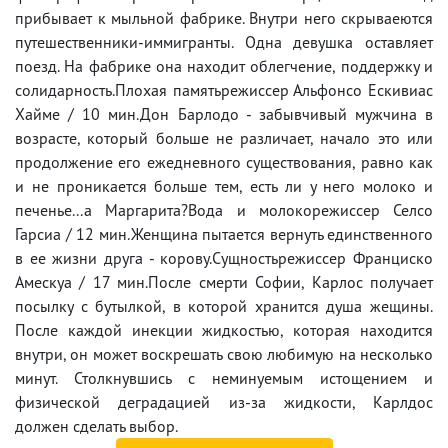
прибывает к мыльной фабрике. Внутри него скрываеются
путешественники-иммигранты. Одна девушка оставляет
поезд. На фабрике она находит облегчение, поддержку и
солидарность.Плохая памятьрежиссер Альфонсо Ескивиас
Хайме / 10 мин.Дон Барлодо - забывчивый мужчина в
возрасте, который больше не различает, начало это или
продолжение его ежедневного существования, равно как
и не проникается больше тем, есть ли у него молоко и
печенье...а Маргарита?Вода и молокорежиссер Селсо
Гарсиа / 12 мин.Женщина пытается вернуть единственного
в ее жизни друга - корову.Сущностьрежиссер Франциско
Амескуа / 17 мин.После смерти Софии, Карлос получает
посылку с бутылкой, в которой хранится душа жещины.
После каждой инекции жидкостью, которая находится
внутри, он может воскрешать свою любимую на несколько
минут. Столкнувшись с неминуемым истощением и
физической деградацией из-за жидкости, Карлдос
должен сделать выбор.