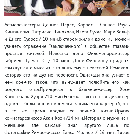
Астмарежиссеры Даниел Перес, Карлос Г. Санчес, Рауль
Кинтанилья, Патрисио Чинохоса, Ивета Лукас, Марк Вольф
и Диего Суарес / 10 мин.В старом жилом доме мы можем
увидеть отражение "заключенного" в обществе глазами
простых жителей. Невестка дона Филемонарежиссер
Габриель Гусман С. / 10 мин. Дону Филемону придется
свыкнуться с мыслью, что жить ему с невесткой Ремихио,
которая его на дух не переносит. Однажды она узнает о
нем кое-что такое, что вынуждает полюбить его как
родного отца.Принцесса в башнережиссер Хосе
Кристобаль Хуари /10 мин.Ребекка - успешный дизайнер
одежды, большинство времени занимается карьерой, что
в то же время вредит ее личной жизни.Другая
комнатарежиссер Акан Коэн /14 мин.История о мужчине и
женщине, где каждый знал другого лишь по
фотографии.Римрежиссер Елиса Миллер / 26 мин.Поезд