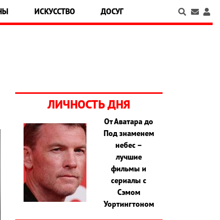
НЫ
ИСКУССТВО
ДОСУГ
ЛИЧНОСТЬ ДНЯ
От Аватара до
Под знаменем
небес –
лучшие
фильмы и
сериалы с
Сэмом
Уортингтоном