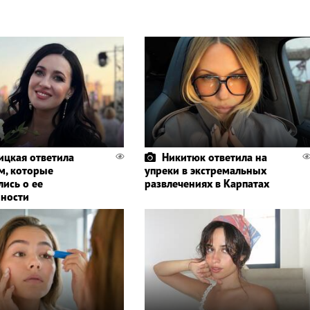
ицкая ответила
Никитюк ответила на
м, которые
упреки в экстремальных
лись о ее
развлечениях в Карпатах
ности