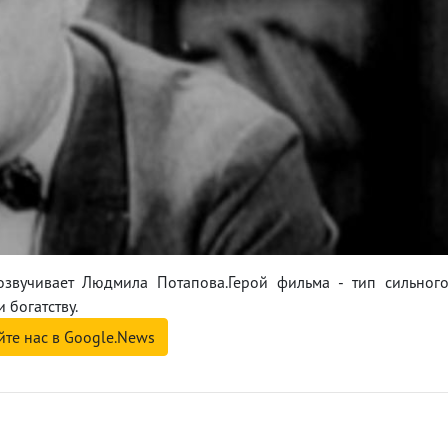
озвучивает Людмила Потапова.Герой фильма - тип сильног
 богатству.
йте нас в Google.News