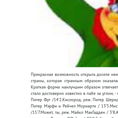
Прекрасная возможность открыть доселе не
страны, которая странным образом оказалас
Краткая форма наилучшим образом отвечает 
стало достоверно известно в пабе за углом, -
Питер Фут /14’2.Кислород, реж. Питер Шерида
Питер Мэрфи и Рейчел Мориарти / 13’5.Мистер
/15’7.Может, ты, реж. Майкл МакГадден / 3’8