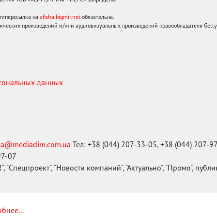
 гиперссылка на
afisha.bigmir.net
обязательна.
ических произведений и/или аудиовизуальных произведений правообладателя Getty I
рсональных данных
ma@mediadim.com.ua
Тел: +38 (044) 207-33-05, +38 (044) 207-9
97-07
, "Спецпроект", "Новости компаний", "Актуально", "Промо", публ
бнее...