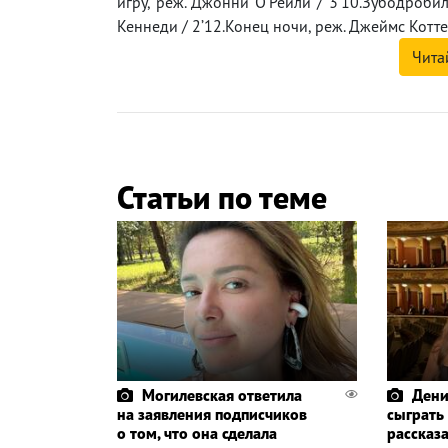
игру, реж. Джонни О’Рейли / 3’10.Зубодробил
Кеннеди / 2’12.Конец ночи, реж. Джеймс Котте
Чита
Статьи по теме
Могилевская ответила
Дени
на заявления подписчиков
сыграть
о том, что она сделала
рассказа