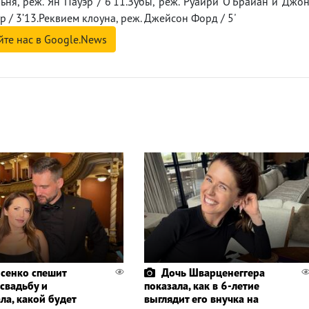
ьня, реж. Ян Пауэр / 6’11.Зубы, реж. Руаири О'Брайан и Джо
р / 3’13.Реквием клоуна, реж. Джейсон Форд / 5'
йте нас в Google.News
сенко спешит
Дочь Шварценеггера
 свадьбу и
показала, как в 6-летие
ла, какой будет
выглядит его внучка на