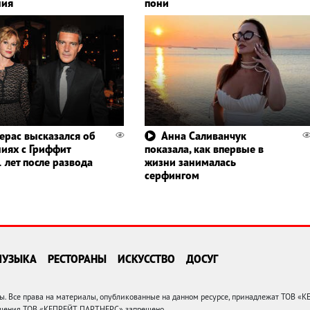
ния
пони
ерас высказался об
Анна Саливанчук
иях с Гриффит
показала, как впервые в
 лет после развода
жизни занималась
серфингом
МУЗЫКА
РЕСТОРАНЫ
ИСКУССТВО
ДОСУГ
 Все права на материалы, опубликованные на данном ресурсе, принадлежат ТОВ «
решения ТОВ «КЕПРЕЙТ ПАРТНЕРС» запрещено.