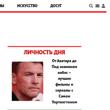
НЫ
ИСКУССТВО
ДОСУГ
ЛИЧНОСТЬ ДНЯ
От Аватара до
Под знаменем
небес –
лучшие
фильмы и
сериалы с
Сэмом
Уортингтоном