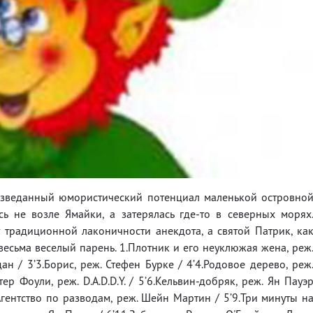
изведанный юмористический потенциал маленькой островно
ь не возле Ямайки, а затерялась где-то в северных морях
традиционной лаконичности анекдота, а святой Патрик, ка
 весьма веселый парень. 1.Плотник и его неуклюжая жена, реж
н / 3’3.Борис, реж. Стефен Бурке / 4’4.Родовое дерево, реж
 Фоули, реж. D.A.D.D.Y. / 5’6.Кельвин-добряк, реж. Ян Пауэ
.Агентство по разводам, реж. Шейн Мартин / 5’9.Три минуты н