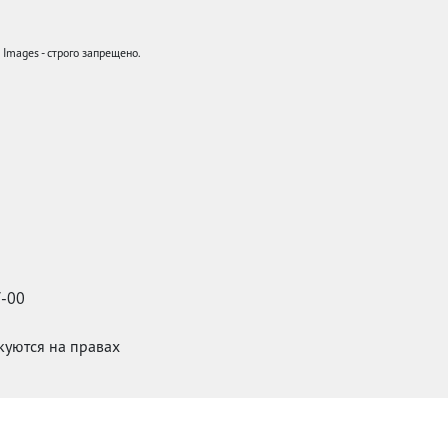
mages - строго запрещено.
7-00
икуются на правах