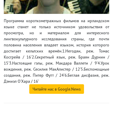
Программа короткометражных фильмов на ирландском
языке станет не только источником удовольствия от
просмотра, но и материалом для интересного
лингвокультурного исследования страны, где почти
половина населения владеет языком, история которого
достигает кельтских времён.1.Негодяи, реж. Томас
Косгрейв / 16'2.Секретный язык, реж. Браян Дурнин /
15‘3.Настоящие гэлы, реж. Макдара Валлети / 9’4.Урок
вождения, реж. Сесилия МакАлистер / 12’5.Беспомощные
создания, реж. Питер Футт / 24’6.Беглая дисфазия, реж.
Дэниэл О'Хара / 16’
Читайте нас в Google.News