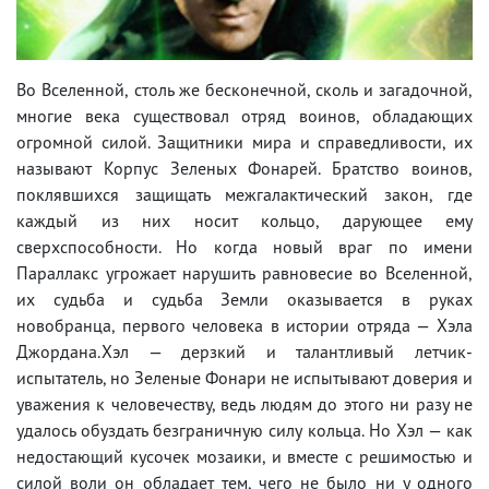
Во Вселенной, столь же бесконечной, сколь и загадочной,
многие века существовал отряд воинов, обладающих
огромной силой. Защитники мира и справедливости, их
называют Корпус Зеленых Фонарей. Братство воинов,
поклявшихся защищать межгалактический закон, где
каждый из них носит кольцо, дарующее ему
сверхспособности. Но когда новый враг по имени
Параллакс угрожает нарушить равновесие во Вселенной,
их судьба и судьба Земли оказывается в руках
новобранца, первого человека в истории отряда — Хэла
Джордана.Хэл — дерзкий и талантливый летчик-
испытатель, но Зеленые Фонари не испытывают доверия и
уважения к человечеству, ведь людям до этого ни разу не
удалось обуздать безграничную силу кольца. Но Хэл — как
недостающий кусочек мозаики, и вместе с решимостью и
силой воли он обладает тем, чего не было ни у одного