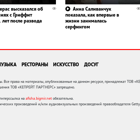
ерас высказался об
Анна Саливанчук
иях с Гриффит
показала, как впервые в
 лет после развода
жизни занималась
серфингом
МУЗЫКА
РЕСТОРАНЫ
ИСКУССТВО
ДОСУГ
 Все права на материалы, опубликованные на данном ресурсе, принадлежат ТОВ «
решения ТОВ «КЕПРЕЙТ ПАРТНЕРС» запрещено.
 гиперссылка на
afisha.bigmir.net
обязательна.
ических произведений и/или аудиовизуальных произведений правообладателя Getty I