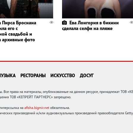
 Пирса Броснана
Ева Лонгория в бикини
ла его с
сделала селфи на пляже
ной свадьбой и
а архивные фото
МУЗЫКА
РЕСТОРАНЫ
ИСКУССТВО
ДОСУГ
 Все права на материалы, опубликованные на данном ресурсе, принадлежат ТОВ «
решения ТОВ «КЕПРЕЙТ ПАРТНЕРС» запрещено.
 гиперссылка на
afisha.bigmir.net
обязательна.
ических произведений и/или аудиовизуальных произведений правообладателя Getty I