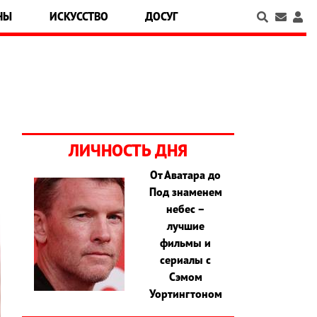
НЫ
ИСКУССТВО
ДОСУГ
ЛИЧНОСТЬ ДНЯ
От Аватара до
Под знаменем
небес –
лучшие
фильмы и
сериалы с
Сэмом
Уортингтоном