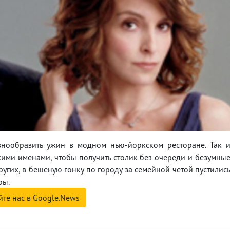
знообразить ужин в модном нью-йоркском ресторане. Так 
ужими именами, чтобы получить столик без очереди и безумны
ругих, в бешеную гонку по городу за семейной четой пустилис
ры.
йте нас в Google.News