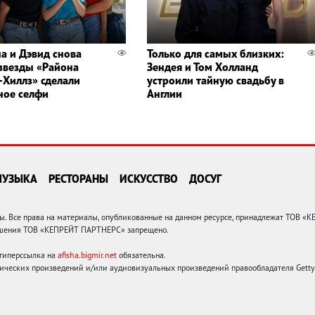
а и Дэвид снова
Только для самых близких:
 звезды «Района
Зендея и Том Холланд
-Хиллз» сделали
устроили тайную свадьбу в
ное селфи
Англии
МУЗЫКА
РЕСТОРАНЫ
ИСКУССТВО
ДОСУГ
 Все права на материалы, опубликованные на данном ресурсе, принадлежат ТОВ «
решения ТОВ «КЕПРЕЙТ ПАРТНЕРС» запрещено.
 гиперссылка на
afisha.bigmir.net
обязательна.
ических произведений и/или аудиовизуальных произведений правообладателя Getty I