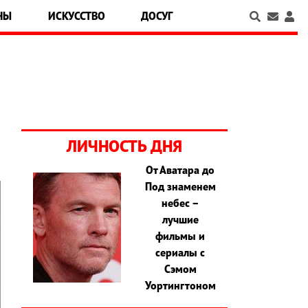
НЫ
ИСКУССТВО
ДОСУГ
ЛИЧНОСТЬ ДНЯ
От Аватара до
Под знаменем
небес –
лучшие
фильмы и
сериалы с
Сэмом
Уортингтоном