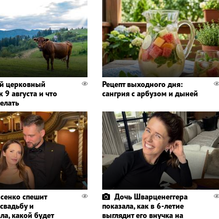
й церковный
Рецепт выходного дня:
 9 августа и что
сангрия с арбузом и дыней
делать
сенко спешит
Дочь Шварценеггера
 свадьбу и
показала, как в 6-летие
ла, какой будет
выглядит его внучка на