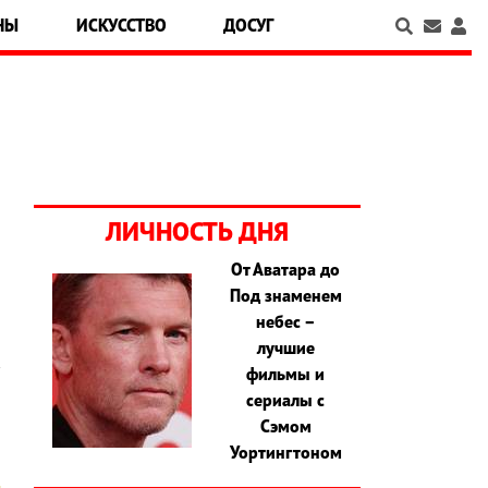
НЫ
ИСКУССТВО
ДОСУГ
ЛИЧНОСТЬ ДНЯ
От Аватара до
Под знаменем
небес –
лучшие
фильмы и
сериалы с
Сэмом
Уортингтоном