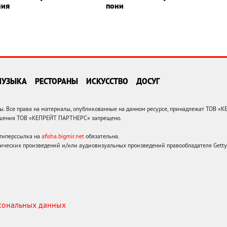
ния
пони
МУЗЫКА
РЕСТОРАНЫ
ИСКУССТВО
ДОСУГ
 Все права на материалы, опубликованные на данном ресурсе, принадлежат ТОВ «
решения ТОВ «КЕПРЕЙТ ПАРТНЕРС» запрещено.
 гиперссылка на
afisha.bigmir.net
обязательна.
ических произведений и/или аудиовизуальных произведений правообладателя Getty I
рсональных данных