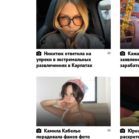
Никитюк ответила на
Кажа
упреки в экстремальных
заявлени
развлечениях в Карпатах
зарабат
Камила Кабельо
Юрко
порадовала фанов фото
раскрит