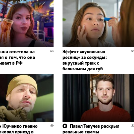
нна ответила на
Эффект «кукольных
я о том, что она
ресниц» за секунды:
ывает в РФ
вирусный трюк с
бальзамом для губ
 Юрченко гневно
Павел Текучев раскрыл
иковал приезд в
реальные суммы