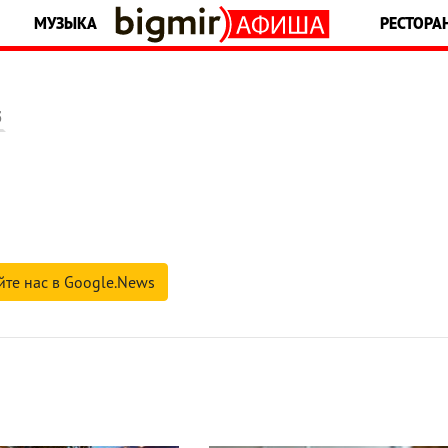
МУЗЫКА
РЕСТОРА
5
йте нас в Google.News