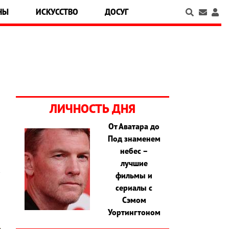
НЫ
ИСКУССТВО
ДОСУГ
ЛИЧНОСТЬ ДНЯ
От Аватара до
Под знаменем
небес –
лучшие
фильмы и
сериалы с
Сэмом
Уортингтоном