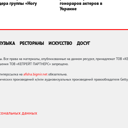
дера группы «Ногу
гонораров актеров в
Украине
МУЗЫКА
РЕСТОРАНЫ
ИСКУССТВО
ДОСУГ
 Все права на материалы, опубликованные на данном ресурсе, принадлежат ТОВ «
решения ТОВ «КЕПРЕЙТ ПАРТНЕРС» запрещено.
 гиперссылка на
afisha.bigmir.net
обязательна.
ических произведений и/или аудиовизуальных произведений правообладателя Getty I
рсональных данных