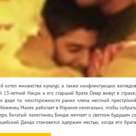
 котел множества культур, а также конфликтующих взглядо
ый 13-летний Насри и его старший брата Омар живут в страхе
 их дядя по неосторожности ранил члена местной преступно
еженец Малек работает в Израиле нелегально, чтобы собрат
ри. Богатый палестинец Биндж мечтает о светлом будущем с
цейский Дандо становится одержим местью, когда его брат