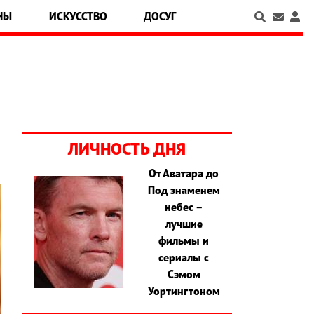
НЫ
ИСКУССТВО
ДОСУГ
ЛИЧНОСТЬ ДНЯ
От Аватара до
Под знаменем
небес –
лучшие
фильмы и
сериалы с
Сэмом
Уортингтоном