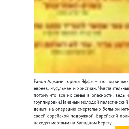
Район Аджами города Яффа — это плавильный
евреев, мусульман и христиан. Чувствительн
потому что вся их семья в опасности, ведь
группировки.Наивный молодой палестинский б
деньги на операцию смертельно больной мате
своей еврейской подружкой. Еврейский поли
находят мертвым на Западном Берегу…