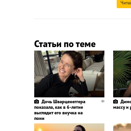
Чита
Статьи по теме
Дочь Шварценеггера
Димо
показала, как в 6-летие
массу и
выглядит его внучка на
пони