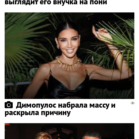
выглядит его внучка на пони
Димопулос набрала массу и
раскрыла причину