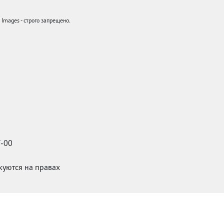
mages - строго запрещено.
7-00
икуются на правах