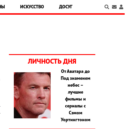
НЫ
ИСКУССТВО
ДОСУГ
ЛИЧНОСТЬ ДНЯ
От Аватара до
Под знаменем
м
небес –
й
лучшие
,
фильмы и
о
сериалы с
т
Сэмом
т
Уортингтоном
й