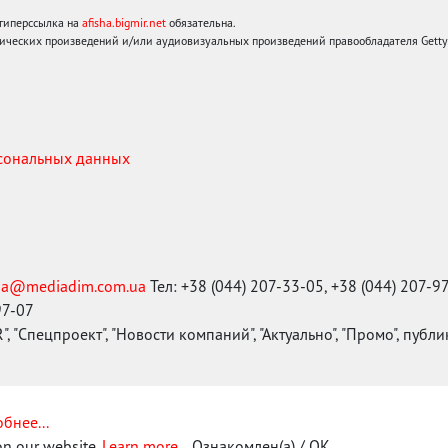
 гиперссылка на
afisha.bigmir.net
обязательна.
ических произведений и/или аудиовизуальных произведений правообладателя Getty I
рсональных данных
ma@mediadim.com.ua
Тел: +38 (044) 207-33-05, +38 (044) 207-9
97-07
, "Спецпроект", "Новости компаний", "Актуально", "Промо", публ
бнее...
on our website.
Learn more...
Ознакомлен(а) / OK