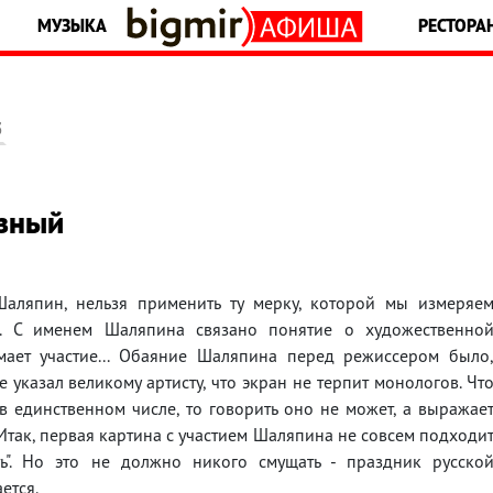
МУЗЫКА
РЕСТОРА
5
озный
Шаляпин, нельзя применить ту мерку, которой мы измеряе
н. С именем Шаляпина связано понятие о художественно
мает участие... Обаяние Шаляпина перед режиссером было
 указал великому артисту, что экран не терпит монологов. Чт
в единственном числе, то говорить оно не может, а выражае
Итак, первая картина с участием Шаляпина не совсем подходи
ть". Но это не должно никого смущать - праздник русско
ется.