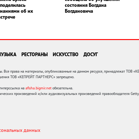
 поделилась
состояния Богдана
наниями об их
Богдановича
встрече
МУЗЫКА
РЕСТОРАНЫ
ИСКУССТВО
ДОСУГ
 Все права на материалы, опубликованные на данном ресурсе, принадлежат ТОВ «
решения ТОВ «КЕПРЕЙТ ПАРТНЕРС» запрещено.
 гиперссылка на
afisha.bigmir.net
обязательна.
ических произведений и/или аудиовизуальных произведений правообладателя Getty I
рсональных данных