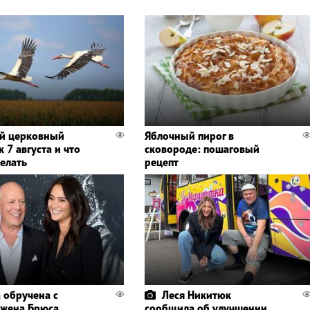
й церковный
Яблочный пирог в
 7 августа и что
сковороде: пошаговый
делать
рецепт
 обручена с
Леся Никитюк
 жена Брюса
сообщила об улучшении