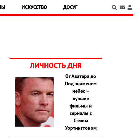
НЫ
ИСКУССТВО
ДОСУГ
ЛИЧНОСТЬ ДНЯ
От Аватара до
Под знаменем
небес –
лучшие
фильмы и
сериалы с
Сэмом
Уортингтоном