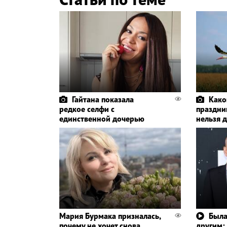
Гайтана показала
Како
редкое селфи с
праздник
единственной дочерью
нельзя 
Мария Бурмака призналась,
Была
почему не хочет снова
другим: