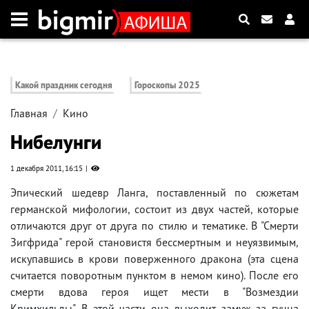
Какой праздник сегодня
Гороскопы 2025
Главная
Кино
Нибелунги
1 декабря 2011, 16:15
Эпический шедевр Ланга, поставленный по сюжетам
германской мифологии, состоит из двух частей, которые
отличаются друг от друга по стилю и тематике. В "Смерти
Зигфрида" герой становистя бессмертным и неуязвимым,
искупавшись в крови поверженного дракона (эта сцена
считается поворотным пунктом в немом кино). После его
смерти вдова героя ищет мести в "Возмездии
Кримхильды". В этой части она выходит замуж за гунна