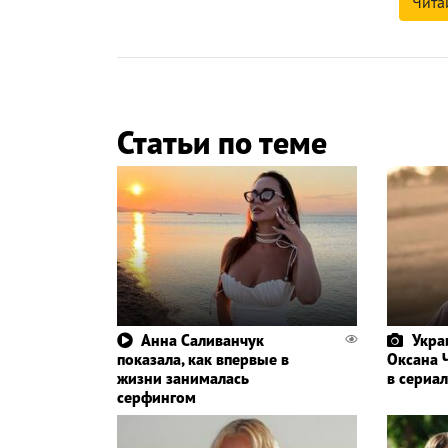
Чита
Статьи по теме
Анна Саливанчук
Укра
показала, как впервые в
Оксана 
жизни занималась
в сериал
серфингом