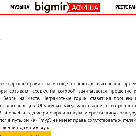
МУЗЫКА
РЕСТОРА
5
казе царское правительство ищет повода для выселения горце
оры созывают сходку, на которой зачитывается прошение 
ей Верди на месте. Неграмотные горцы ставят на прошени
и своих пальцев. Обманутых мусульман выгоняют из родног
Любовь Элисо, дочери старшины аула, к христианину - хевсур
ся в путь, он как "гяур", не имеет права сопутствовать жителя
тчаянии поджигает аул.