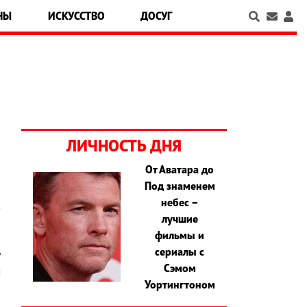
НЫ
ИСКУССТВО
ДОСУГ
ЛИЧНОСТЬ ДНЯ
От Аватара до
Под знаменем
в
небес –
к
лучшие
и
фильмы и
о
сериалы с
у
Сэмом
м
Уортингтоном