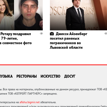
 Ротару поздравил
Джесси Айзенберг
 79-летие,
посетил раненых
в совместное фото
пограничников во
Львовской области
МУЗЫКА
РЕСТОРАНЫ
ИСКУССТВО
ДОСУГ
 Все права на материалы, опубликованные на данном ресурсе, принадлежат ТОВ «
решения ТОВ «КЕПРЕЙТ ПАРТНЕРС» запрещено.
 гиперссылка на
afisha.bigmir.net
обязательна.
ических произведений и/или аудиовизуальных произведений правообладателя Getty I