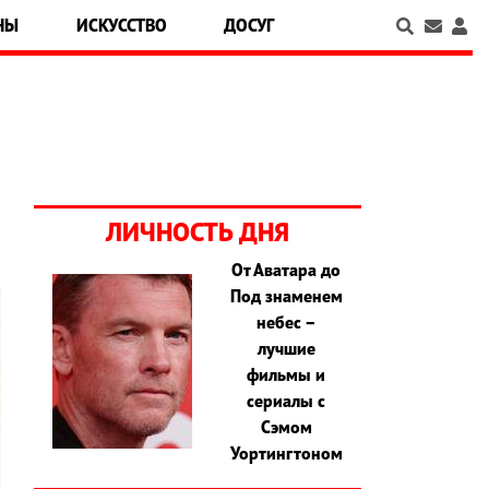
НЫ
ИСКУССТВО
ДОСУГ
ЛИЧНОСТЬ ДНЯ
От Аватара до
Под знаменем
небес –
лучшие
фильмы и
сериалы с
Сэмом
Уортингтоном