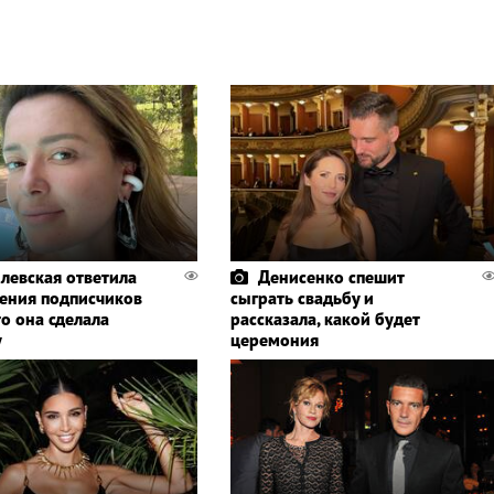
левская ответила
Денисенко спешит
ления подписчиков
сыграть свадьбу и
то она сделала
рассказала, какой будет
у
церемония