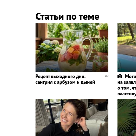
Статьи по теме
Рецепт выходного дня:
Моги
сангрия с арбузом и дыней
на заяв
о том, ч
пластик