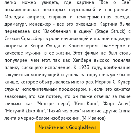
легко можно увидеть, где картина "Все о Еве"
позаимствовала некоторых персонажей и настроения.
Молодая актриса, старшая и темпераментная звезда,
драматург, менеджер - все это очевидно. Картина была
переделана как "Влюбленная в сцену" (Stage Struck) с
Сьюзэн Страссберг в роли начинающей и полной надежды
актрисы и Хенри Фонда и Кристофером Пламмером в
качестве мужчин в ее жизни. Этот фильм не был столь
популярен, чем этот, так как Хепберн высоко подняла
планку сияющего исполнения. К 1933 году, комбинация
закулисных манипуляций и успеха за одну ночь уже было
клише, которое обыгрывалось много раз. Мериэн С. Купер
служил исполнительным продюсером, и, если это кажется
знакомым, это все потому, что он также отвечал за такие
фильмы как "Четыре пера", "Кинг-Конг", "Форт Апач",
"Могучий Джо Янг", "Тихий человек" и многие другие.Снята
лента в черно-белом изображении. (М. Иванов)
Читайте нас в Google.News