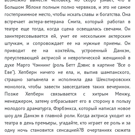
Большом Яблоке полным полно червяков, и это не самое
гостеприимное место, чтобы искать славы и богатства. Она
встречает актера-ветерана Смита, который работал в
театре еще тогда, когда сцена освещалась свечами. Он
заинтересовывается ей, учит ее нескольким актерским
штучкам, и сопровождает ее на нужные приемы. Он
приводит ее на коктейль, устроенный Данкэн,
преуспевающей актрисой и невротической женщиной в
духе Марго Чэннинг (роль Бетт Дэвис в картине "Все о
Еве"). Хепберн ничего не ела, и, выпив шампанского,
страшно запьянела и исполнила два Шекспировских
монолога, чтобы завести завсегдатаев таких вечеринок.
Позже Хепберн связывается с хитрым Менжу,
менеджером, затему отбрасывает его в сторону в пользу
молодого драматурга, Фэрбэнкса, который написал новое
шоу для Данкэн в главной роли. Когда актриса уходит из
театра в день премьеры, угадайте, кто играет ее роль и за
одну ночь становится сенсацией?В очертаниях сюжета