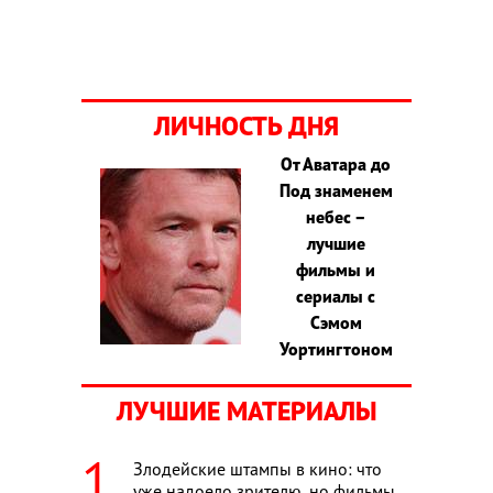
ЛИЧНОСТЬ ДНЯ
От Аватара до
Под знаменем
небес –
лучшие
фильмы и
сериалы с
Сэмом
Уортингтоном
ЛУЧШИЕ МАТЕРИАЛЫ
Злодейские штампы в кино: что
уже надоело зрителю, но фильмы