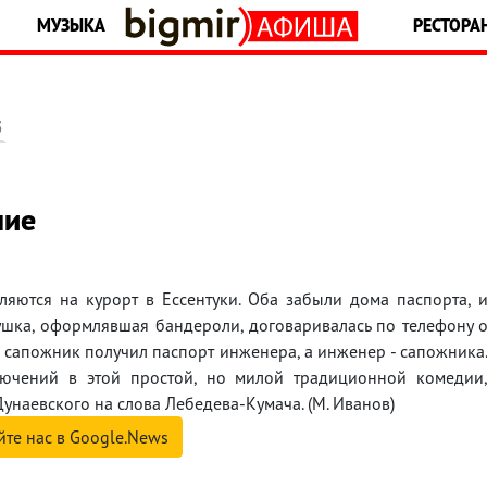
МУЗЫКА
РЕСТОРА
5
ние
яются на курорт в Ессентуки. Оба забыли дома паспорта, 
ушка, оформлявшая бандероли, договаривалась по телефону 
е сапожник получил паспорт инженера, а инженер - сапожника
ючений в этой простой, но милой традиционной комедии
Дунаевского на слова Лебедева-Кумача. (М. Иванов)
йте нас в Google.News