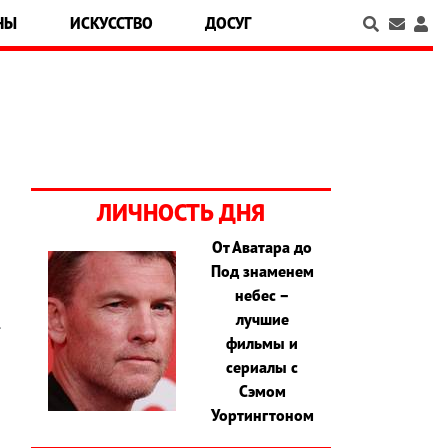
НЫ
ИСКУССТВО
ДОСУГ
ЛИЧНОСТЬ ДНЯ
От Аватара до
Под знаменем
и
небес –
о
лучшие
.
фильмы и
,
сериалы с
Сэмом
Уортингтоном