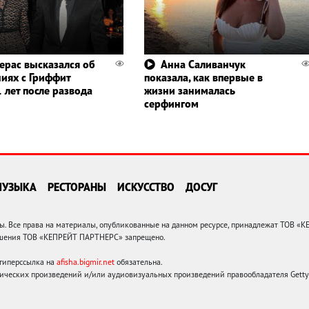
ерас высказался об
Анна Саливанчук
иях с Гриффит
показала, как впервые в
 лет после развода
жизни занималась
серфингом
МУЗЫКА
РЕСТОРАНЫ
ИСКУССТВО
ДОСУГ
 Все права на материалы, опубликованные на данном ресурсе, принадлежат ТОВ «
решения ТОВ «КЕПРЕЙТ ПАРТНЕРС» запрещено.
 гиперссылка на
afisha.bigmir.net
обязательна.
ических произведений и/или аудиовизуальных произведений правообладателя Getty I