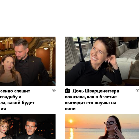
сенко спешит
Дочь Шварценеггера
 свадьбу и
показала, как в 6-летие
ла, какой будет
выглядит его внучка на
ния
пони