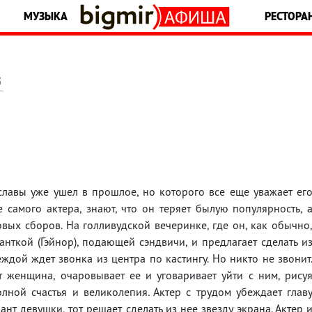
МУЗЫКА
РЕСТОРА
5
лавы уже ушел в прошлое, но которого все еще уважает ег
е самого актера, знают, что он теряет былую популярность, 
ых сборов. На голливудской вечеринке, где он, как обычно
анткой (Гэйнор), подающей сэндвичи, и предлагает сделать и
деждой ждет звонка из центра по кастингу. Но никто не звонит
т женщина, очаровывает ее и уговаривает уйти с ним, рису
лной счастья и великолепия. Актер с трудом убеждает глав
ант девушки, тот решает сделать из нее звезду экрана. Актер 