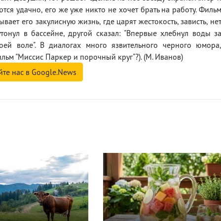
тся удачно, его же уже никто не хочет брать на работу. Филь
вает его закулисную жизнь, где царят жестокость, зависть, не
тонул в бассейне, другой сказал: "Впервые хлебнул воды з
оей воле". В диалогах много язвительного черного юмора
ьм "Миссис Паркер и порочный круг"?). (М. Иванов)
йте нас в Google.News