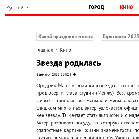
ГОРОД
КИНО
Русский
Какой праздник сегодня
Гороскопы 202
Главная
Кино
Звезда родилась
1 декабря 2011, 16:02
Фредрик Марч в роли кинозвезды, чей пик с
продюсер и глава студии (Менжу). Все, кром
фильмы приносят все меньше и меньше кассов
слишком много пьет, актер увлекается офици
нее звезду. Та мечтает стать актрисой и с на
Актер разбивает посуду, за которую отвечае
сладостные картины жизни знаменитости, по
студии сделать для нее кинопробу. Увидев тал