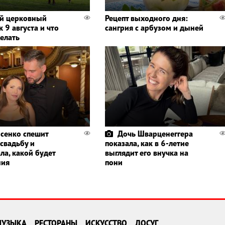
й церковный
Рецепт выходного дня:
 9 августа и что
сангрия с арбузом и дыней
делать
сенко спешит
Дочь Шварценеггера
 свадьбу и
показала, как в 6-летие
ла, какой будет
выглядит его внучка на
ния
пони
МУЗЫКА
РЕСТОРАНЫ
ИСКУССТВО
ДОСУГ