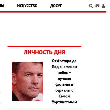
НЫ
ИСКУССТВО
ДОСУГ
ЛИЧНОСТЬ ДНЯ
От Аватара до
Под знаменем
о
небес –
а
лучшие
,
фильмы и
з
сериалы с
.
Сэмом
я
Уортингтоном
у
и