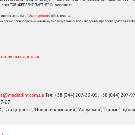
решения ТОВ «КЕПРЕЙТ ПАРТНЕРС» запрещено.
 гиперссылка на
afisha.bigmir.net
обязательна.
ических произведений и/или аудиовизуальных произведений правообладателя Getty I
рсональных данных
ma@mediadim.com.ua
Тел: +38 (044) 207-33-05, +38 (044) 207-9
97-07
, "Спецпроект", "Новости компаний", "Актуально", "Промо", публ