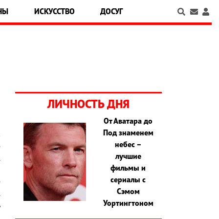
НЫ
ИСКУССТВО
ДОСУГ
ЛИЧНОСТЬ ДНЯ
От Аватара до
Под знаменем
в
небес –
е
лучшие
.
фильмы и
й
сериалы с
е
Сэмом
.
Уортингтоном
ь
и