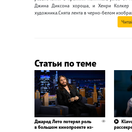
Джина Диксона хороша, и Хенри Колкер в
художника.Снята лента в черно-белом изображ
Чита
Статьи по теме
Джаред Лето потерял роль
Klavd
в большом кинопроекте из-
рассекр