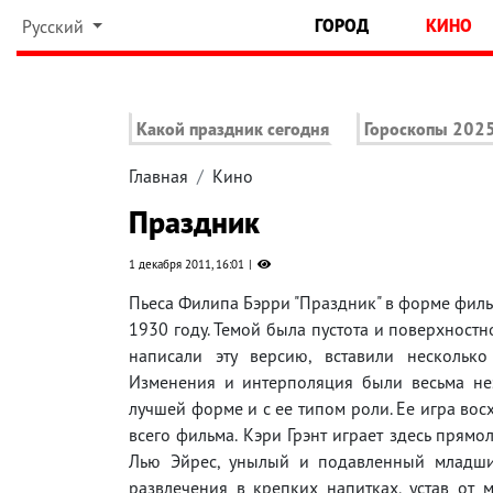
ГОРОД
КИНО
Русский
Какой праздник сегодня
Гороскопы 202
Главная
Кино
Праздник
1 декабря 2011, 16:01
Пьеса Филипа Бэрри "Праздник" в форме филь
1930 году. Темой была пустота и поверхностн
написали эту версию, вставили нескольк
Изменения и интерполяция были весьма нез
лучшей форме и с ее типом роли. Ее игра вос
всего фильма. Кэри Грэнт играет здесь прям
Лью Эйрес, унылый и подавленный младший
развлечения в крепких напитках, устав от 