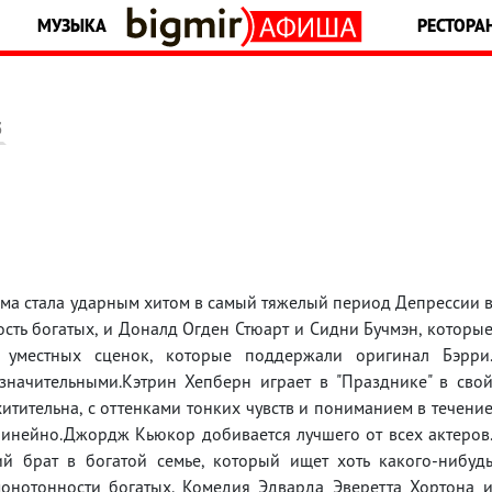
МУЗЫКА
РЕСТОРА
5
ма стала ударным хитом в самый тяжелый период Депрессии 
ость богатых, и Доналд Огден Стюарт и Сидни Бучмэн, которы
о уместных сценок, которые поддержали оригинал Бэрри
начительными.Кэтрин Хепберн играет в "Празднике" в сво
хитительна, с оттенками тонких чувств и пониманием в течени
олинейно.Джордж Кьюкор добивается лучшего от всех актеров
 брат в богатой семье, который ищет хоть какого-нибуд
монотонности богатых. Комедия Эдварда Эверетта Хортона 