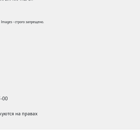
mages - строго запрещено.
7-00
икуются на правах