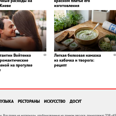
чные расходы на
красном платье его
 Киеве
изготовления
тантин Войтенко
Легкая белковая намазка
 романтические
из кабачка и творога:
женой на прогулке
рецепт
у
МУЗЫКА
РЕСТОРАНЫ
ИСКУССТВО
ДОСУГ
 Все права на материалы, опубликованные на данном ресурсе, принадлежат ТОВ «