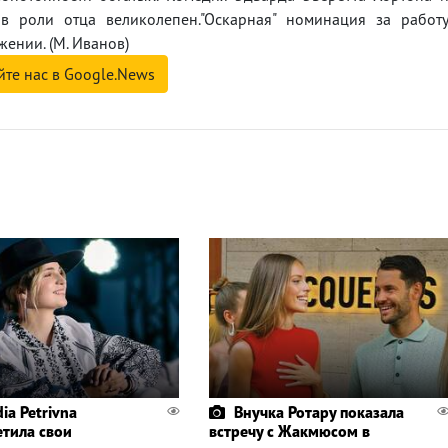
 роли отца великолепен."Оскарная" номинация за работ
ении. (М. Иванов)
йте нас в Google.News
ia Petrivna
Внучка Ротару показала
етила свои
встречу с Жакмюсом в