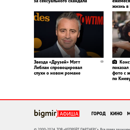
за сексуального скандала
ежемеся
жизнь в
Звезда «Друзей» Мэтт
Конс
Леблан спровоцировал
показал
слухи о новом романе
фото с 
по Киев
ГОРОД
КИНО
© 2000-2024, ТОВ «КЕПРЕЙТ ПАРТНЕРС». Все права защищены.