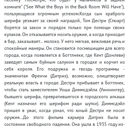
комнате" ("See What the Boys in the Back Room Will Have"),
пользующуюся огромным успехом.Когда сын храброго
шерифа уезжает за своей наградой, Том Дестри (Стюарт)
борется за закон и порядок только при помощи своих
кулаков. Он отказывается носить оружие, а когда приходит
в бар, заказывает... молоко. У него мягкая, вежливая речь и
спокойные манеры. Он становится посмешищем для всего
города, когда появляется в Боттлнеке, где Кент (Донлеви)
заведует самым буйным салуном в городке и корчит из
себя короля. Его подружка и гвоздь программы -
знаменитая Френчи (Дитрих), возможно, олицетворяет
реальную власть в городе. Дестри прибывает в Боттлнек,
чтобы стать заместителем Уоша Диммсдэйла (Уиннингер),
бывшего шерифа, превратившегося в городского алкаша
(Кент назначил его шерифом ради шутки). Диммсдэйл
пришел в ужас, когда узнал, что юный Дестри не носит
оружия...До этого фильма карьера Дитрих была в
состоянии свободного падения. Она ушла в 1935 году из-