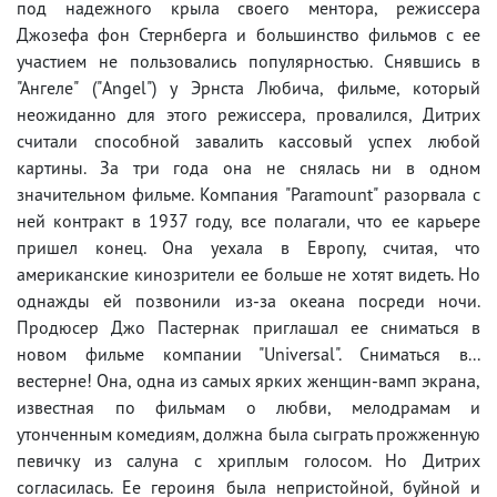
под надежного крыла своего ментора, режиссера
Джозефа фон Стернберга и большинство фильмов с ее
участием не пользовались популярностью. Снявшись в
"Ангеле" ("Angel") у Эрнста Любича, фильме, который
неожиданно для этого режиссера, провалился, Дитрих
считали способной завалить кассовый успех любой
картины. За три года она не снялась ни в одном
значительном фильме. Компания "Paramount" разорвала с
ней контракт в 1937 году, все полагали, что ее карьере
пришел конец. Она уехала в Европу, считая, что
американские кинозрители ее больше не хотят видеть. Но
однажды ей позвонили из-за океана посреди ночи.
Продюсер Джо Пастернак приглашал ее сниматься в
новом фильме компании "Universal". Сниматься в...
вестерне! Она, одна из самых ярких женщин-вамп экрана,
известная по фильмам о любви, мелодрамам и
утонченным комедиям, должна была сыграть прожженную
певичку из салуна с хриплым голосом. Но Дитрих
согласилась. Ее героиня была непристойной, буйной и