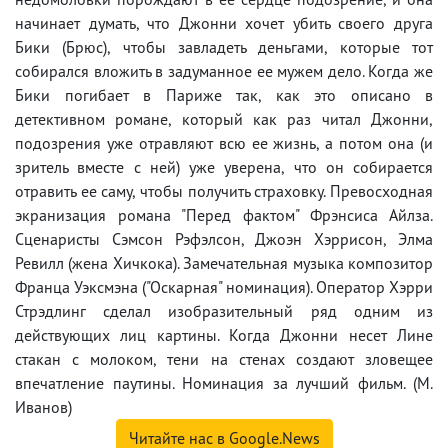
начинает думать, что Джонни хочет убить своего друга
Бики (Брюс), чтобы завладеть деньгами, которые тот
собирался вложить в задуманное ее мужем дело. Когда же
Бики погибает в Париже так, как это описано в
детективном романе, который как раз читал Джонни,
подозрения уже отравляют всю ее жизнь, а потом она (и
зритель вместе с ней) уже уверена, что он собирается
отравить ее саму, чтобы получить страховку. Превосходная
экранизация романа "Перед фактом" Фрэнсиса Айлза.
Сценаристы Сэмсон Рэфэлсон, Джоэн Хэррисон, Элма
Ревилл (жена Хичкока). Замечательная музыка композитор
Франца Уэксмэна ("Оскарная" номинация). Оператор Хэрри
Стрэдлинг сделал изобразительный ряд одним из
действующих лиц картины. Когда Джонни несет Лине
стакан с молоком, тени на стенах создают зловещее
впечатление паутины. Номинация за лучший фильм. (М.
Иванов)
Читайте нас в Google.News