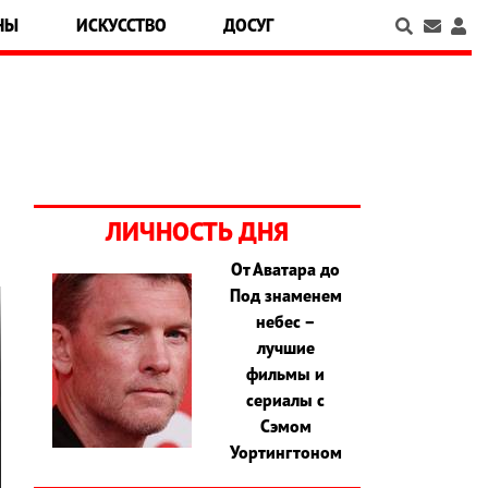
НЫ
ИСКУССТВО
ДОСУГ
ЛИЧНОСТЬ ДНЯ
От Аватара до
Под знаменем
небес –
лучшие
фильмы и
сериалы с
Сэмом
Уортингтоном