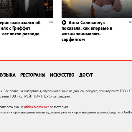
ерас высказался об
Анна Саливанчук
иях с Гриффит
показала, как впервые в
 лет после развода
жизни занималась
серфингом
МУЗЫКА
РЕСТОРАНЫ
ИСКУССТВО
ДОСУГ
 Все права на материалы, опубликованные на данном ресурсе, принадлежат ТОВ «
решения ТОВ «КЕПРЕЙТ ПАРТНЕРС» запрещено.
 гиперссылка на
afisha.bigmir.net
обязательна.
ических произведений и/или аудиовизуальных произведений правообладателя Getty I