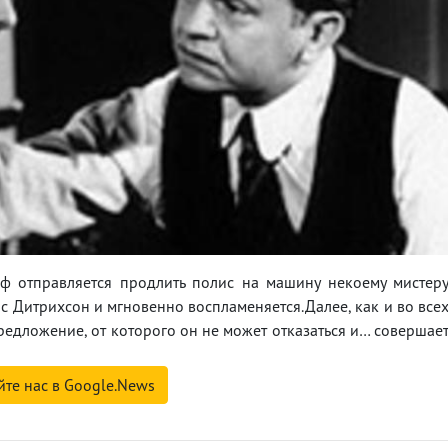
ф отправляется продлить полис на машину некоему мистер
ис Дитрихсон и мгновенно воспламеняется.Далее, как и во все
редложение, от которого он не может отказаться и… совершае
йте нас в Google.News