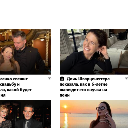
сенко спешит
Дочь Шварценеггера
 свадьбу и
показала, как в 6-летие
ла, какой будет
выглядит его внучка на
ния
пони