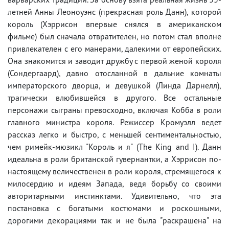
летней Анны Леоноуэнс (прекрасная роль Данн), которой
король (Хэррисон впервые снялся в американском
фильме) был сначала отвратителен, но потом стал вполне
привлекателен с его манерами, далекими от европейских.
Она знакомится и заводит дружбу с первой женой короля
(Сондергаард), давно отосланной в дальние комнаты
императорского дворца, и девушкой (Линда Дарнелл),
трагически влюбившейся в другого. Все остальные
персонажи сыграны превосходно, включая Кобба в роли
главного министра короля. Режиссер Кромуэлл ведет
рассказ легко и быстро, с меньшей сентиментальностью,
чем римейк-мюзикл "Король и я" (The King and I). Данн
идеальна в роли британской гувернантки, а Хэррисон по-
настоящему величественен в роли короля, стремящегося к
милосердию и идеям Запада, ведя борьбу со своими
авторитарными инстинктами. Удивительно, что эта
постановка с богатыми костюмами и роскошными,
дорогими декорациями так и не была "раскрашена" на