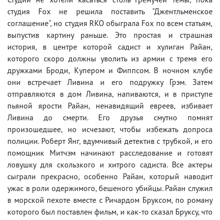
студия Fox не решила поставить "Джентльменское
соглашение", но студия RKO обыграла Fox по всем статьям,
выпустив картину раньше. Это простая и страшная
история, в центре которой садист и хулиган Райан,
которого скоро должны уволить из армии с тремя его
дружками Броди, Купером и Фиппсом. В ночном клубе
они встречает Ливина и его подружку Грэм. Затем
отправляются в дом Ливина, напиваются, и в приступе
пьяной ярости Райан, ненавидящий евреев, избивает
Ливина до смерти. Его друзья смутно помнят
произошедшее, но исчезают, чтобы избежать допроса
полиции. Роберт Янг, вдумчивый детектив с трубкой, и его
помощник Митчэм начинают расследование и готовят
ловушку для скользкого и хитрого садиста. Все актеры
сыграли прекрасно, особенно Райан, который наводит
ужас в роли одержимого, бешеного убийцы. Райан служил
в морской пехоте вместе с Ричардом Бруксом, по роману
которого был поставлен фильм, и как-то сказал Бруксу, что