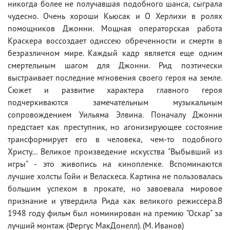
никогда более не получавшая подобного шанса, сыграла
чудесно. Очень хороши Кьюсак и О Херлихи в ролях
помощников Джонни. Мощная операторская работа
Краскера воссоздает одиссею обреченности и смерти в
безразличном мире. Каждый кадр является еще одним
смертельным шагом для Джонни. Рид поэтически
выстраивает последние мгновения своего героя на земле.
Сюжет и развитие характера главного героя
подчеркиваются замечательным музыкальным
сопровождением Уильяма Элвина. Поначалу Джонни
предстает как преступник, но агонизирующее состояние
трансформирует его в человека, чем-то подобного
Христу... Великое произведение искусства "Выбывший из
игры" - это живопись на кинопленке. Вспоминаются
лучшие холсты Гойи и Веласкеса. Картина не пользовалась
большим успехом в прокате, но завоевала мировое
признание и утвердила Рида как великого режиссера.В
1948 году фильм был номинирован на премию "Оскар" за
лучший монтаж (Фергус МакДонелл). (М. Иванов)