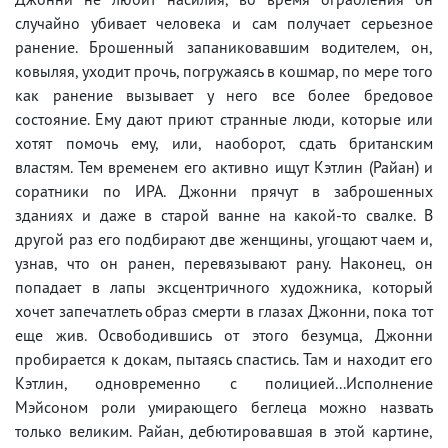
случайно убивает человека и сам получает серьезное
ранение. Брошенный запаниковавшим водителем, он,
ковыляя, уходит прочь, погружаясь в кошмар, по мере того
как ранение вызывает у него все более бредовое
состояние. Ему дают приют странные люди, которые или
хотят помочь ему, или, наоборот, сдать британским
властям. Тем временем его активно ищут Кэтлин (Райан) и
соратники по ИРА. Джонни прячут в заброшенных
зданиях и даже в старой ванне на какой-то свалке. В
другой раз его подбирают две женщины, угощают чаем и,
узнав, что он ранен, перевязывают рану. Наконец, он
попадает в лапы эксцентричного художника, который
хочет запечатлеть образ смерти в глазах Джонни, пока тот
еще жив. Освободившись от этого безумца, Джонни
пробирается к докам, пытаясь спастись. Там и находит его
Кэтлин, одновременно с полицией...Исполнение
Мэйсоном роли умирающего беглеца можно назвать
только великим. Райан, дебютировавшая в этой картине,