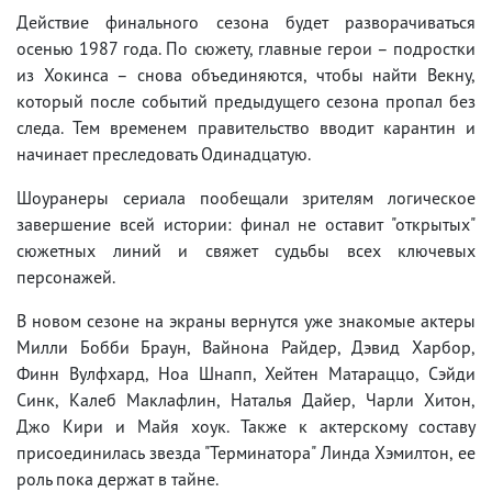
Действие финального сезона будет разворачиваться
осенью 1987 года. По сюжету, главные герои – подростки
из Хокинса – снова объединяются, чтобы найти Векну,
который после событий предыдущего сезона пропал без
следа. Тем временем правительство вводит карантин и
начинает преследовать Одинадцатую.
Шоуранеры сериала пообещали зрителям логическое
завершение всей истории: финал не оставит "открытых"
сюжетных линий и свяжет судьбы всех ключевых
персонажей.
В новом сезоне на экраны вернутся уже знакомые актеры
Милли Бобби Браун, Вайнона Райдер, Дэвид Харбор,
Финн Вулфхард, Ноа Шнапп, Хейтен Матараццо, Сэйди
Синк, Калеб Маклафлин, Наталья Дайер, Чарли Хитон,
Джо Кири и Майя хоук. Также к актерскому составу
присоединилась звезда "Терминатора" Линда Хэмилтон, ее
роль пока держат в тайне.