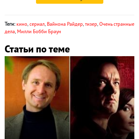
Теги:
кино
,
сериал
,
Вайнона Райдер
,
тизер
,
Очень странные
дела
,
Милли Бобби Браун
Статьи по теме