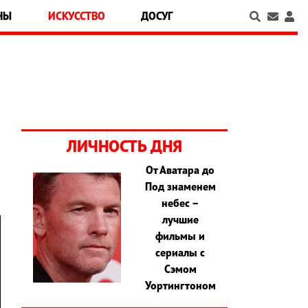
НЫ
ИСКУССТВО
ДОСУГ
ЛИЧНОСТЬ ДНЯ
От Аватара до
Под знаменем
небес –
лучшие
фильмы и
сериалы с
Сэмом
Уортингтоном