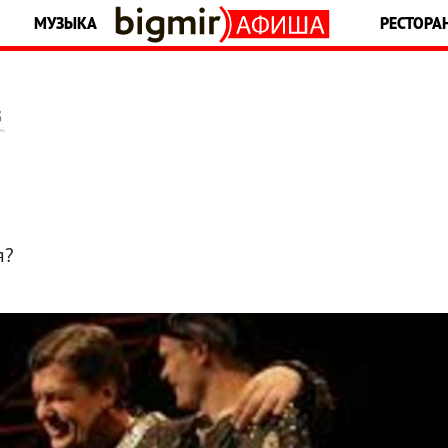
МУЗЫКА
РЕСТОРА
5
я?