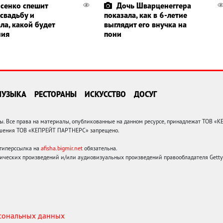
сенко спешит
Дочь Шварценеггера
 свадьбу и
показала, как в 6-летие
ла, какой будет
выглядит его внучка на
ния
пони
МУЗЫКА
РЕСТОРАНЫ
ИСКУССТВО
ДОСУГ
 Все права на материалы, опубликованные на данном ресурсе, принадлежат ТОВ «
решения ТОВ «КЕПРЕЙТ ПАРТНЕРС» запрещено.
 гиперссылка на
afisha.bigmir.net
обязательна.
ических произведений и/или аудиовизуальных произведений правообладателя Getty I
рсональных данных