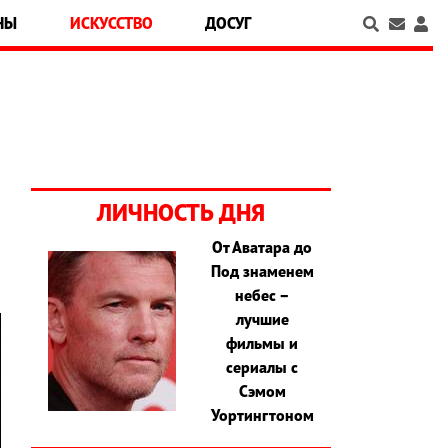
НЫ
ИСКУССТВО
ДОСУГ
ЛИЧНОСТЬ ДНЯ
От Аватара до
Под знаменем
небес –
лучшие
фильмы и
сериалы с
Сэмом
Уортингтоном