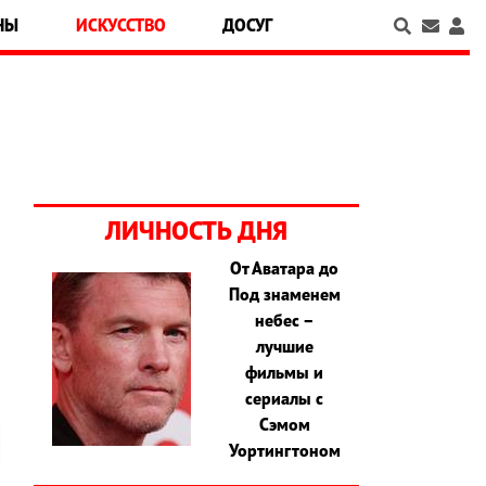
НЫ
ИСКУССТВО
ДОСУГ
ЛИЧНОСТЬ ДНЯ
От Аватара до
Под знаменем
небес –
лучшие
фильмы и
сериалы с
Сэмом
Уортингтоном