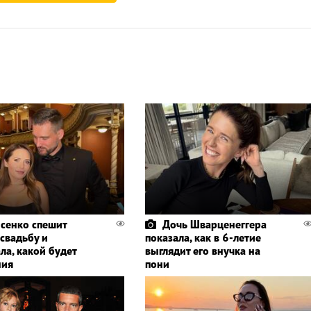
сенко спешит
Дочь Шварценеггера
 свадьбу и
показала, как в 6-летие
ла, какой будет
выглядит его внучка на
ния
пони