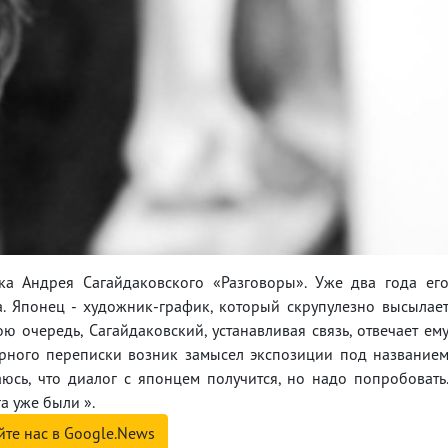
вка Андрея Сагайдаковского «Разговоры». Уже два года ег
. Японец - художник-график, который скрупулезно высылае
ю очередь, Сагайдаковский, устанавливая связь, отвечает ем
урного переписки возник замысел экспозиции под название
юсь, что диалог с японцем получится, но надо попробовать
а уже были ».
йте нас в Google.News