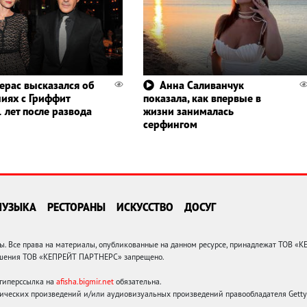
ерас высказался об
Анна Саливанчук
иях с Гриффит
показала, как впервые в
 лет после развода
жизни занималась
серфингом
МУЗЫКА
РЕСТОРАНЫ
ИСКУССТВО
ДОСУГ
 Все права на материалы, опубликованные на данном ресурсе, принадлежат ТОВ «
решения ТОВ «КЕПРЕЙТ ПАРТНЕРС» запрещено.
 гиперссылка на
afisha.bigmir.net
обязательна.
ических произведений и/или аудиовизуальных произведений правообладателя Getty I