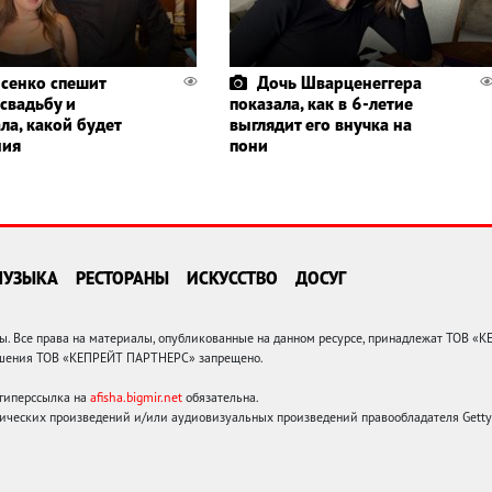
сенко спешит
Дочь Шварценеггера
 свадьбу и
показала, как в 6-летие
ла, какой будет
выглядит его внучка на
ния
пони
МУЗЫКА
РЕСТОРАНЫ
ИСКУССТВО
ДОСУГ
 Все права на материалы, опубликованные на данном ресурсе, принадлежат ТОВ «
решения ТОВ «КЕПРЕЙТ ПАРТНЕРС» запрещено.
 гиперссылка на
afisha.bigmir.net
обязательна.
ических произведений и/или аудиовизуальных произведений правообладателя Getty I