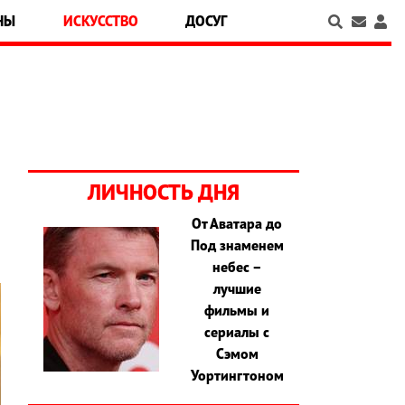
НЫ
ИСКУССТВО
ДОСУГ
ЛИЧНОСТЬ ДНЯ
От Аватара до
Под знаменем
небес –
лучшие
фильмы и
сериалы с
Сэмом
Уортингтоном