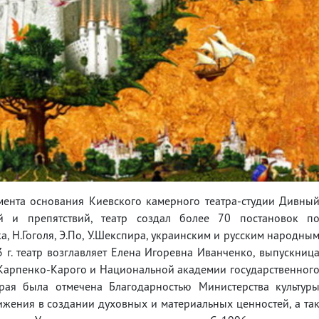
омента основания Киевского камерного театра-студии Дивны
й и препятствий, театр создал более 70 постановок п
а, Н.Гоголя, Э.По, У.Шекспира, украинским и русским народны
 г. театр возглавляет Елена Игоревна Иванченко, выпускниц
. Карпенко-Карого и Национальной академии государственног
рая была отмечена Благодарностью Министерства культур
жения в создании духовных и материальных ценностей, а та