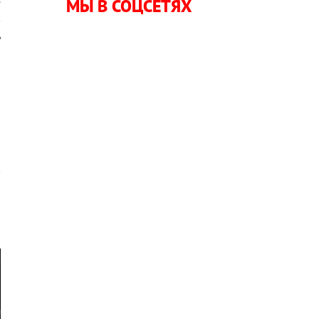
е
МЫ В СОЦСЕТЯХ
в
ь
и