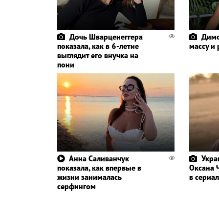
Дочь Шварценеггера
Димо
показала, как в 6-летие
массу и
выглядит его внучка на
пони
Анна Саливанчук
Укра
показала, как впервые в
Оксана 
жизни занималась
в сериал
серфингом