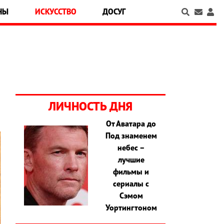
НЫ
ИСКУССТВО
ДОСУГ
ЛИЧНОСТЬ ДНЯ
От Аватара до
Под знаменем
небес –
лучшие
фильмы и
сериалы с
Сэмом
Уортингтоном