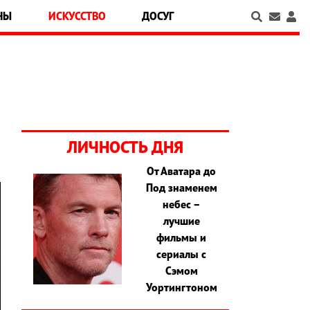
НЫ
ИСКУССТВО
ДОСУГ
ЛИЧНОСТЬ ДНЯ
От Аватара до
Под знаменем
небес –
лучшие
фильмы и
сериалы с
Сэмом
Уортингтоном