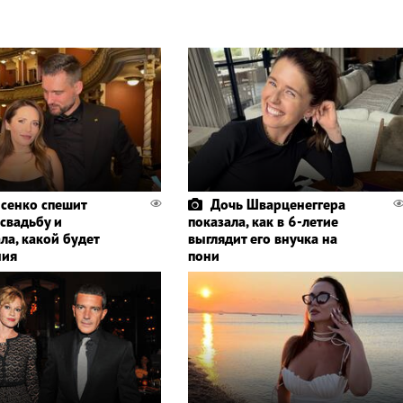
сенко спешит
Дочь Шварценеггера
 свадьбу и
показала, как в 6-летие
ла, какой будет
выглядит его внучка на
ния
пони