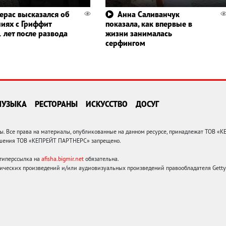
ерас высказался об
Анна Саливанчук
иях с Гриффит
показала, как впервые в
 лет после развода
жизни занималась
серфингом
МУЗЫКА
РЕСТОРАНЫ
ИСКУССТВО
ДОСУГ
 Все права на материалы, опубликованные на данном ресурсе, принадлежат ТОВ «
решения ТОВ «КЕПРЕЙТ ПАРТНЕРС» запрещено.
 гиперссылка на
afisha.bigmir.net
обязательна.
ических произведений и/или аудиовизуальных произведений правообладателя Getty I