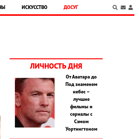
НЫ
ИСКУССТВО
ДОСУГ
ЛИЧНОСТЬ ДНЯ
От Аватара до
,
Под знаменем
и
небес –
лучшие
фильмы и
сериалы с
Сэмом
Уортингтоном