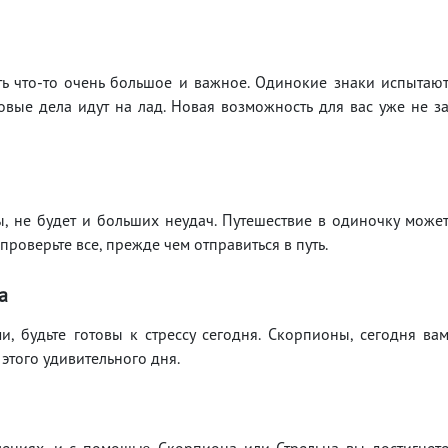
ь что-то очень большое и важное. Одинокие знаки испытаю
вые дела идут на лад. Новая возможность для вас уже не з
ны, не будет и больших неудач. Путешествие в одиночку може
проверьте все, прежде чем отправиться в путь.
а
, будьте готовы к стрессу сегодня. Скорпионы, сегодня ва
этого удивительного дня.
лениях, и с помощью Скорпиона или Стрельца вы достигнет