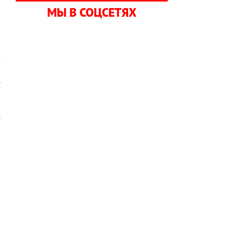
МЫ В СОЦСЕТЯХ
о
е
о
—