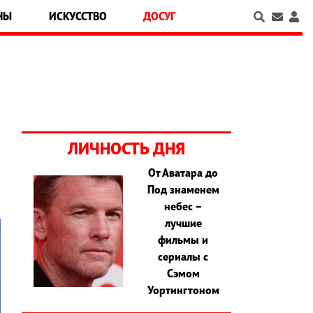
НЫ
ИСКУССТВО
ДОСУГ
ЛИЧНОСТЬ ДНЯ
От Аватара до
Под знаменем
небес –
лучшие
фильмы и
сериалы с
Сэмом
Уортингтоном