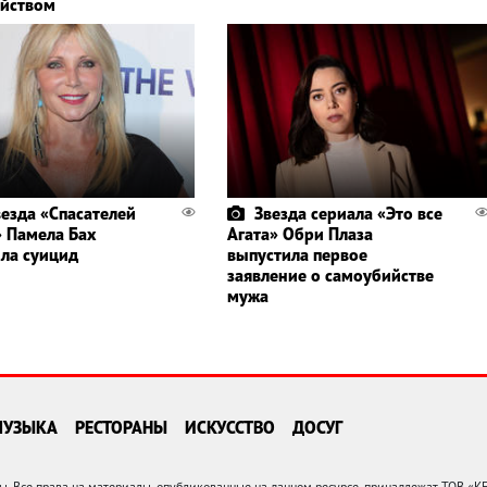
йством
везда «Спасателей
Звезда сериала «Это все
 Памела Бах
Агата» Обри Плаза
ла суицид
выпустила первое
заявление о самоубийстве
мужа
МУЗЫКА
РЕСТОРАНЫ
ИСКУССТВО
ДОСУГ
 Все права на материалы, опубликованные на данном ресурсе, принадлежат ТОВ «