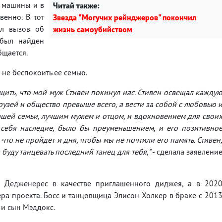
з машины и в
Читай также:
венно. В тот
Звезда "Могучих рейнджеров" покончил
ил вызов об
жизнь самоубийством
 был найден
бщается.
не беспокоить ее семью.
ить, что мой муж Стивен покинул нас. Стивен освещал кажду
рузей и общество превыше всего, а вести за собой с любовью 
ашей семьи, лучшим мужем и отцом, и вдохновением для свои
е себя наследие, было бы преуменьшением, и его позитивно
 что не пройдет и дня, чтобы мы не почтили его память. Стивен
 буду танцевать последний танец для тебя,"
- сделала заявлени
 Дедженерес в качестве приглашенного диджея, а в 202
ера проекта. Босс и танцовщица Элисон Холкер в браке с 201
, и сын Мэддокс.