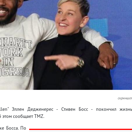
скриншо
llen" Эллен Дедженерес - Стивен Босс - покончил жизн
б этом сообщает TMZ.
же Босса. По