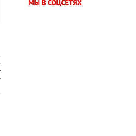
МЫ В СОЦСЕТЯХ
ю
и
х
е
,
е
0
3