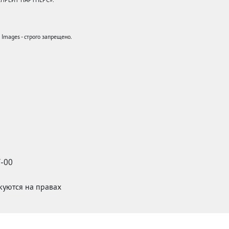
mages - строго запрещено.
7-00
икуются на правах