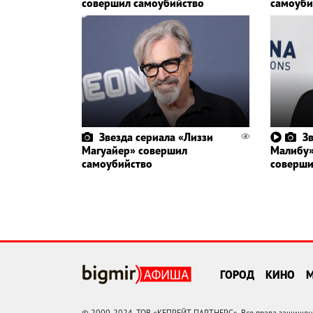
совершил самоубийство
самоуби
Звезда сериала «Лиззи
З
Магуайер» совершил
Малибу»
самоубийство
соверши
ГОРОД
КИНО
© 2000-2024, ТОВ «КЕПРЕЙТ ПАРТНЕРС». Все права защищены.