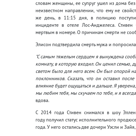
словам женщины, ее супруг ушел из дома бе
неизвестном направлении, что ему не свойст
же день, в 11:15 дня, в полицию поступ
инциденте в отеле Лос-Анджелеса. Стивен
мертвым в номере. О причинам смерти не соо
Элисон подтвердила смерть мужа и попросила 
"С самым тяжелым сердцем я вынуждена сообщ
комнату, в которую входил. Он ценил семью, д
светом было для него всем. Он был опорой н
поклонников. Сказать, что он оставил посл
влияние будет ощущаться и дальше. Я уверена,
мы любим тебя, мы скучаем по тебе, и я всегда
вдова.
С 2014 года Стивен снимался в шоу Эллен
году получил статус исполнительного продюс
года. У него остались две дочери Уэсли и Зайя