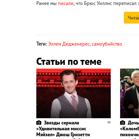
Ранее мы
писали
, что Брюс Уиллис переписа
Чита
Теги:
Эллен Дедженерес
,
самоубийство
Статьи по теме
Звезды сериала
Дочь
«Удивительная миссис
«Коломб
Мэйзел» Джош Гризетти
покончи