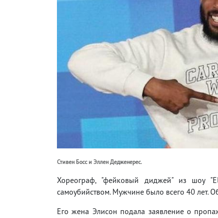
Стивен Босс и Эллен Дедженерес.
Хореограф, "фейковый диджей" из шоу "E
самоубийством. Мужчине было всего 40 лет. О
Его жена Элисон подала заявление о пропа