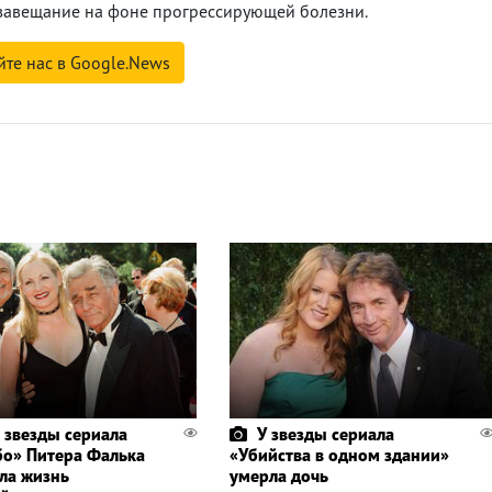
л завещание на фоне прогрессирующей болезни.
йте нас в Google.News
 звезды сериала
У звезды сериала
о» Питера Фалька
«Убийства в одном здании»
ла жизнь
умерла дочь