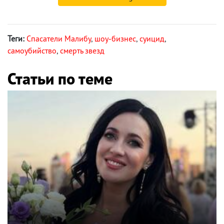
Теги:
Спасатели Малибу
,
шоу-бизнес
,
суицид
,
самоубийство
,
смерть звезд
Статьи по теме