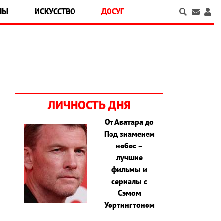
НЫ
ИСКУССТВО
ДОСУГ
ЛИЧНОСТЬ ДНЯ
От Аватара до
Под знаменем
небес –
лучшие
фильмы и
сериалы с
Сэмом
Уортингтоном