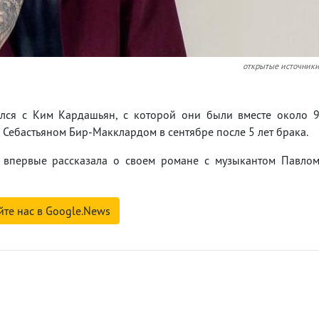
открытые источник
тался с Ким Кардашьян, с которой они были вместе около 
м Себастьяном Бир-Макклардом в сентябре после 5 лет брака.
я впервые рассказала о своем романе с музыкантом Павло
йте нас в Google.News