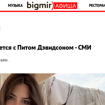
МУЗЫКА
РЕСТОРА
5
ется с Питом Дэвидсоном - СМИ
ьян.