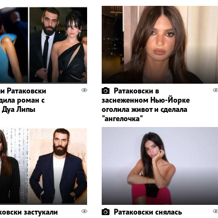
и Ратаковски
Ратаковски в
дила роман с
заснеженном Нью-Йорке
 Дуа Липы
оголила живот и сделала
"ангелочка"
ковски застукали
Ратаковски снялась