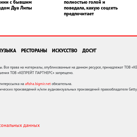
ании с бывшим
полностью голой и
ндом Дуа Липы
поведала, какую соцсеть
предпочитает
МУЗЫКА
РЕСТОРАНЫ
ИСКУССТВО
ДОСУГ
 Все права на материалы, опубликованные на данном ресурсе, принадлежат ТОВ «
решения ТОВ «КЕПРЕЙТ ПАРТНЕРС» запрещено.
 гиперссылка на
afisha.bigmir.net
обязательна.
ических произведений и/или аудиовизуальных произведений правообладателя Getty I
рсональных данных