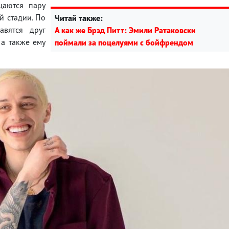
щаются пару
й стадии. По
Читай также:
авятся друг
А как же Брэд Питт: Эмили Ратаковски
, а также ему
поймали за поцелуями с бойфрендом