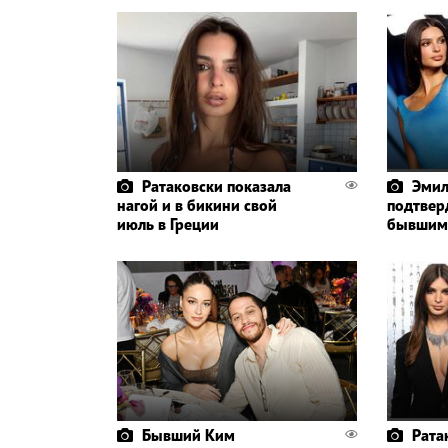
Ратаковски показала
Эмил
нагой и в бикини свой
подтвер
июль в Греции
бывшим
Бывший Ким
Рата