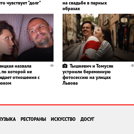
то чувствует "долг"
на свадьбе в парных
образах
лицкая назвала
Тышкевич и Томусяк
, по которой не
устроили беременную
ждает отношения с
фотосессию на улицах
юком
Львова
МУЗЫКА
РЕСТОРАНЫ
ИСКУССТВО
ДОСУГ