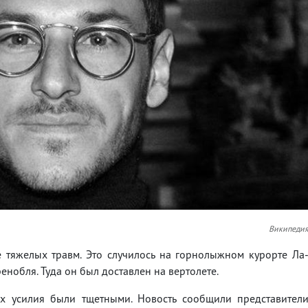
Википеди
е тяжелых травм. Это случилось на горнолыжном курорте Ла
ренобля. Туда он был доставлен на вертолете.
их усилия были тщетными. Новость сообщили представител