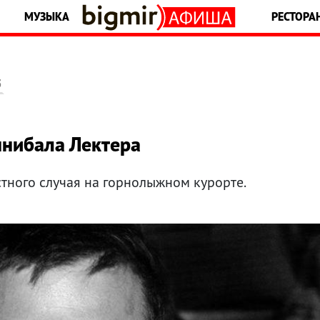
МУЗЫКА
РЕСТОРА
5
ннибала Лектера
стного случая на горнолыжном курорте.