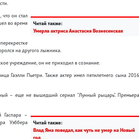
сти.
 что он стал
шел во время
Читай также:
Умерла актриса Анастасия Вознесенская
перекрестке
поролся на другого лыжника.
кое учреждение, он не приходил в сознание.
вица Гаэлли Пьетри. Также актер имел пятилетнего сына 201
йный – еще не вышедший сериал "Лунный рыцарь". Премьер
й Гаспара –
ра Уэббера
Читай также:
Влад Яма поведал, как чуть не умер на Новый
год