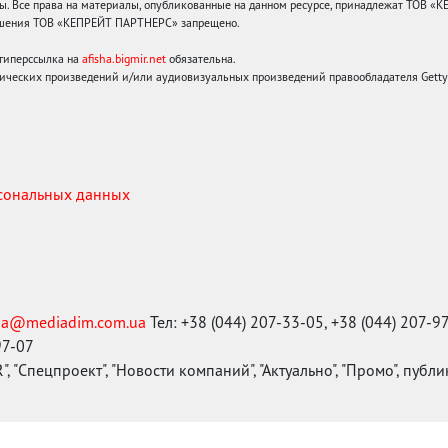
 Все права на материалы, опубликованные на данном ресурсе, принадлежат ТОВ «
решения ТОВ «КЕПРЕЙТ ПАРТНЕРС» запрещено.
 гиперссылка на
afisha.bigmir.net
обязательна.
ических произведений и/или аудиовизуальных произведений правообладателя Getty I
рсональных данных
ma@mediadim.com.ua
Тел: +38 (044) 207-33-05, +38 (044) 207-9
97-07
, "Спецпроект", "Новости компаний", "Актуально", "Промо", публ