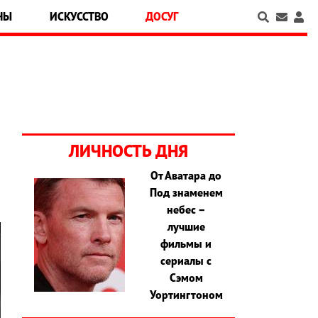
НЫ
ИСКУССТВО
ДОСУГ
ЛИЧНОСТЬ ДНЯ
От Аватара до
Под знаменем
небес –
лучшие
фильмы и
сериалы с
Сэмом
Уортингтоном