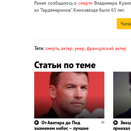
Ранее сообщалось о
смерти
Владимира Кузнец
из "Гардемаринов". Кинозвезде было 65 лет.
Чита
Теги:
смерть
,
актер
,
умер
,
французский актер
Статьи по теме
От Аватара до Под
Звез
знаменем небес – лучшие
приехал