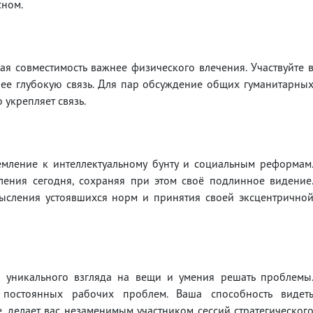
сном.
я совместимость важнее физического влечения. Участвуйте 
лее глубокую связь. Для пар обсуждение общих гуманитарны
 укрепляет связь.
емление к интеллектуальному бунту и социальным реформам
ения сегодня, сохраняя при этом своё подлинное видение
мысления устоявшихся норм и принятия своей эксцентрично
 уникального взгляда на вещи и умения решать проблемы
 постоянных рабочих проблем. Ваша способность видет
, делает вас незаменимым участником сессий стратегическог