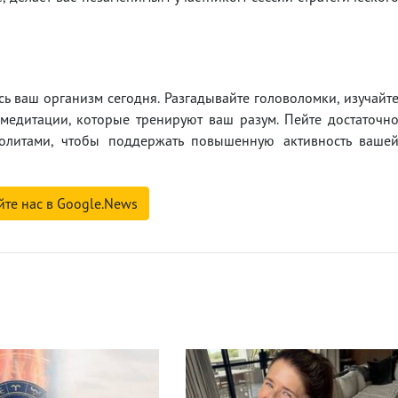
сь ваш организм сегодня. Разгадывайте головоломки, изучайт
медитации, которые тренируют ваш разум. Пейте достаточн
ролитами, чтобы поддержать повышенную активность ваше
йте нас в Google.News