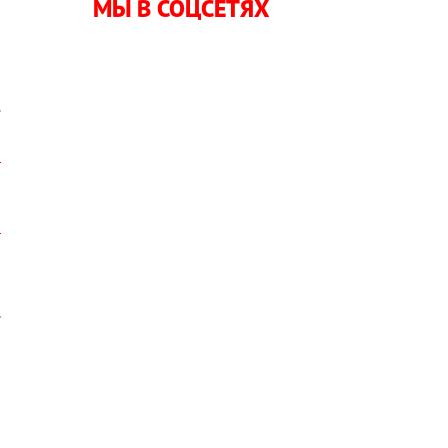
МЫ В СОЦСЕТЯХ
о
е
.
ы