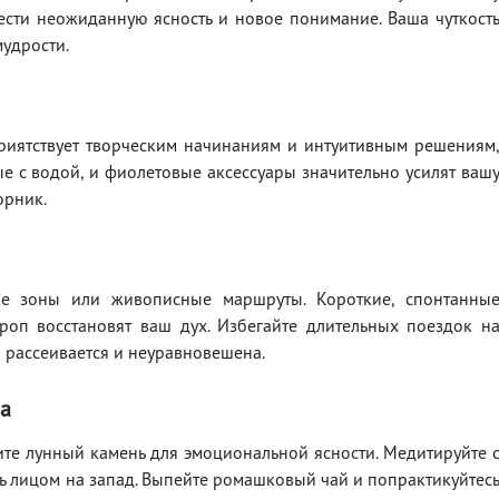
ести неожиданную ясность и новое понимание. Ваша чуткост
мудрости.
гоприятствует творческим начинаниям и интуитивным решениям
ые с водой, и фиолетовые аксессуары значительно усилят ваш
орник.
е зоны или живописные маршруты. Короткие, спонтанны
роп восстановят ваш дух. Избегайте длительных поездок н
я рассеивается и неуравновешена.
а
те лунный камень для эмоциональной ясности. Медитируйте 
ь лицом на запад. Выпейте ромашковый чай и попрактикуйтес