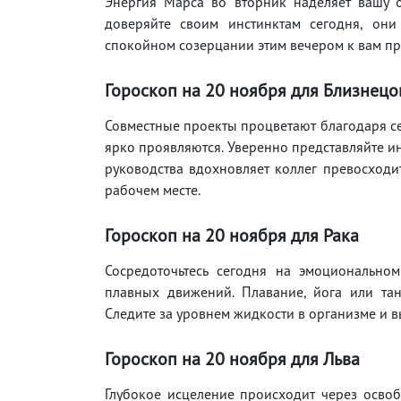
Энергия Марса во вторник наделяет вашу 
доверяйте своим инстинктам сегодня, они
спокойном созерцании этим вечером к вам п
Гороскоп на 20
ноября
для Близнецо
Совместные проекты процветают благодаря с
ярко проявляются. Уверенно представляйте и
руководства вдохновляет коллег превосход
рабочем месте.
Гороскоп на 20
ноября
для Рака
Сосредоточьтесь сегодня на эмоционально
плавных движений. Плавание, йога или та
Следите за уровнем жидкости в организме и вы
Гороскоп на 20
ноября
для Льва
Глубокое исцеление происходит через осво