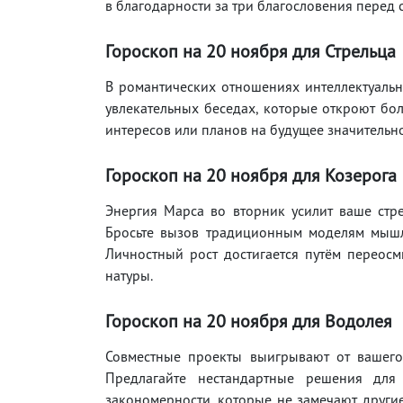
в благодарности за три благословения перед 
Гороскоп на 20
ноября
для Стрельца
В романтических отношениях интеллектуальна
увлекательных беседах, которые откроют бо
интересов или планов на будущее значительно
Гороскоп на 20
ноября
для Козерога
Энергия Марса во вторник усилит ваше стр
Бросьте вызов традиционным моделям мышл
Личностный рост достигается путём переос
натуры.
Гороскоп на 20
ноября
для Водолея
Совместные проекты выигрывают от вашего
Предлагайте нестандартные решения для
закономерности, которые не замечают другие