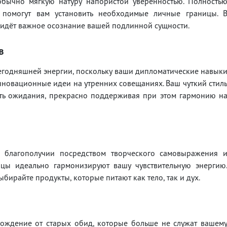
обычно мягкую натуру напористой уверенностью. Полность
 помогут вам установить необходимые личные границы. 
ридёт важное осознание вашей подлинной сущности.
в
егодняшней энергии, поскольку ваши дипломатические навык
нновационные идеи на утренних совещаниях. Ваш чуткий стил
ить ожидания, прекрасно поддерживая при этом гармонию н
м благополучии посредством творческого самовыражения 
нцы идеально гармонизируют вашу чувствительную энергию
бирайте продукты, которые питают как тело, так и дух.
бождение от старых обид, которые больше не служат вашем