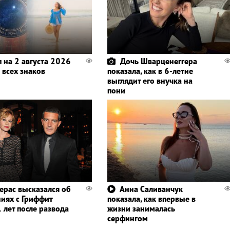
п на 2 августа 2026
Дочь Шварценеггера
 всех знаков
показала, как в 6-летие
выглядит его внучка на
пони
ерас высказался об
Анна Саливанчук
иях с Гриффит
показала, как впервые в
 лет после развода
жизни занималась
серфингом