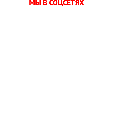
МЫ В СОЦСЕТЯХ
о
е
к
и