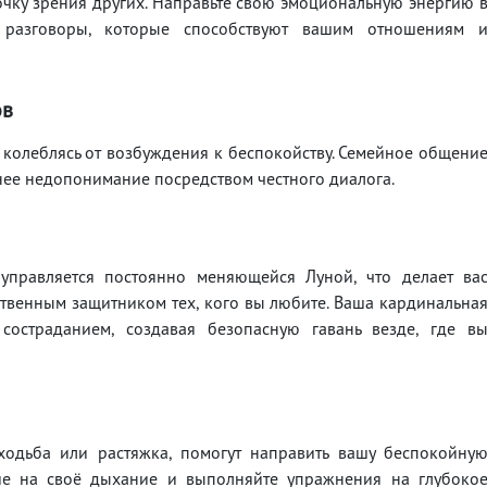
очку зрения других. Направьте свою эмоциональную энергию 
 разговоры, которые способствуют вашим отношениям 
ов
колеблясь от возбуждения к беспокойству. Семейное общени
внее недопонимание посредством честного диалога.
 управляется постоянно меняющейся Луной, что делает ва
твенным защитником тех, кого вы любите. Ваша кардинальна
состраданием, создавая безопасную гавань везде, где в
ходьба или растяжка, помогут направить вашу беспокойну
ие на своё дыхание и выполняйте упражнения на глубоко