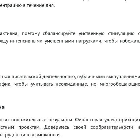
ентрацию в течение дня.
ктивна, поэтому сбалансируйте умственную стимуляцию 
жду интенсивными умственными нагрузками, чтобы избежат
яться писательской деятельностью, публичными выступлениям
рафик, чтобы учитывать неожиданные, но многообещающи
на
сят положительные результаты. Финансовая удача приходи
тным проектам. Доверьтесь своей сообразительности 
ь трудности в возможности.