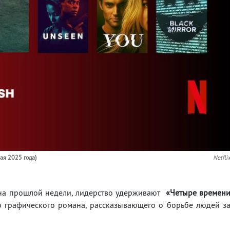
ая 2025 года)
Netfli
и на прошлой недели, лидерство удерживают
«Четыре времен
о графического романа, рассказывающего о борьбе людей з