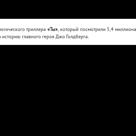
логического триллера
«Ты»
, который посмотрели 5,4 миллион
в историю главного героя Джо Голдберга.