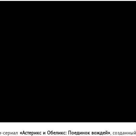
и-сериал
«Астерикс и Обеликс: Поединок вождей»
, созданны