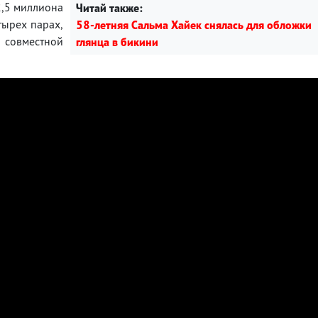
2,5 миллиона
Читай также:
тырех парах,
58-летняя Сальма Хайек снялась для обложки
совместной
глянца в бикини