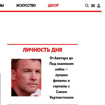
НЫ
ИСКУССТВО
ДОСУГ
ЛИЧНОСТЬ ДНЯ
От Аватара до
Под знаменем
небес –
лучшие
фильмы и
сериалы с
Сэмом
Уортингтоном