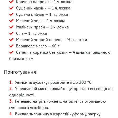
Копчена паприка — 1 ч. ложка
Сушений часник — 1 ч. ложка
Сушена цибуля — 1 ч. ложка
Мелений чилі — 1 ч. ложка
Італійські трави — 1 ч. ложка
Сіль — 1 ч. ложка
Мелений чорний перець — ½ ч. ложки
Вершкове масло — 60 г
Свиняча корейка без кістки — 4 шматки товщиною
близько 2 см
Приготування:
Увімкніть духовку і розігрійте її до 200 °C.
У невеликій мисці змішайте цукор, сіль і всі спеції до
однорідності.
Ретельно натріть кожен шматок м'яса отриманою
сумішшю з усіх боків.
Викладіть свинину в жаростійку форму, зверху