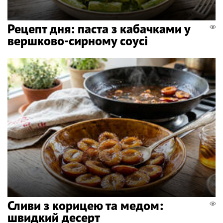
Рецепт дня: паста з кабачками у
вершково-сирному соусі
Сливи з корицею та медом:
швидкий десерт