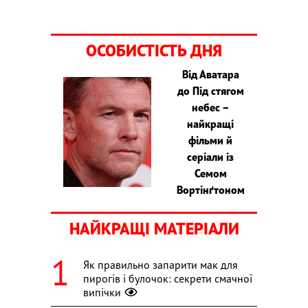
ОСОБИСТІСТЬ ДНЯ
Від Аватара
до Під стягом
небес –
найкращі
фільми й
серіали із
Семом
Вортінґтоном
НАЙКРАЩІ МАТЕРІАЛИ
Як правильно запарити мак для
пирогів і булочок: секрети смачної
випічки