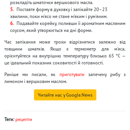
розкладіть шматочки вершкового масла.
Поставте форму в духовку і запікайте 20–23
хвилини, поки м'ясо не стане м'яким і рум'яним.
Подавайте корейку, поливши її ароматним масляним
соусом, який утворюється на дні форми.
Час запікання може трохи відрізнятися залежно від
товщини шматків. Якщо є термометр для м'яса,
орієнтуйтеся на внутрішню температуру близько 65 °C —
це ідеальний показник соковитості й готовності.
Раніше ми писали, як
приготувати
запечену рибу з
лимоном і вершковим маслом.
Читайте нас у Google.News
Теги:
рецепти