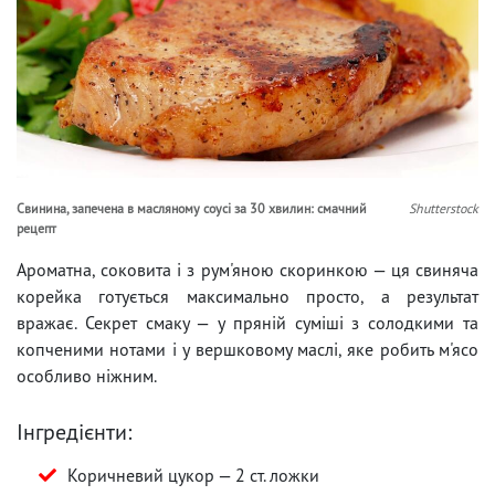
Свинина, запечена в масляному соусі за 30 хвилин: смачний
Shutterstock
рецепт
Ароматна, соковита і з рум'яною скоринкою — ця свиняча
корейка готується максимально просто, а результат
вражає. Секрет смаку — у пряній суміші з солодкими та
копченими нотами і у вершковому маслі, яке робить м'ясо
особливо ніжним.
Інгредієнти:
Коричневий цукор — 2 ст. ложки