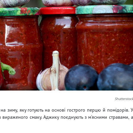
Shutterstoc
а зиму, яку готують на основі гострого перцю й помідорів. 
 вираженого смаку. Аджику поєднують з м'ясними стравами, 