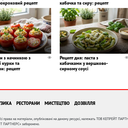
покроковий рецепт
кабачка та сиру: рецепт
и з начинкою з
Рецепт дня: паста з
 курки та
кабачками у вершково-
зи: рецепт
сирному соусі
УЗИКА
РЕСТОРАНИ
МИСТЕЦТВО
ДОЗВІЛЛЯ
сі права на матеріали, опубліковані на даному ресурсі, належать ТОВ КЕПРЕЙТ ПАРТ
ЙТ ПАРТНЕРС» заборонено.