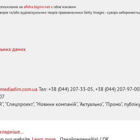
ерпосилання на
afisha.bigmir.net є
обов'язковим.
орів та/або аудіовізуальних творів правовласника Getty Images - суворо забороняєтьс
льних даних
mediadim.com.ua
Тел: +38 (044) 207-33-05, +38 (044) 207-97-00
-07
", "Спецпроект", "Новини компаній", "Актуально", "Промо", публі
кладніше...
on our website.
Learn more...
Ознайомлений(а) / OK