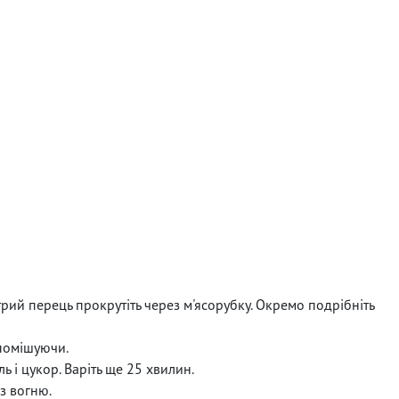
стрий перець прокрутіть через м'ясорубку. Окремо подрібніть
 помішуючи.
ь і цукор. Варіть ще 25 хвилин.
 з вогню.