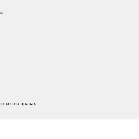
я.
куються на правах