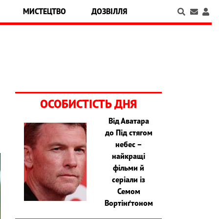
МИСТЕЦТВО
ДОЗВІЛЛЯ
ОСОБИСТІСТЬ ДНЯ
Від Аватара
до Під стягом
небес –
найкращі
фільми й
серіали із
Семом
Вортінґтоном