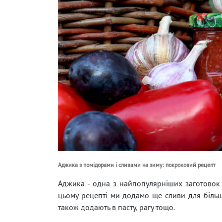
Аджика з помідорами і сливами на зиму: покроковий рецепт
Аджика - одна з найпопулярніших заготовок н
цьому рецепті ми додамо ще сливи для більш
також додають в пасту, рагу тощо.