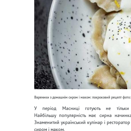
Вареники з домашнім сиром і маком: покроковий рецепт фото:
У період Масниці готують не тільк
Найбільшу популярність має сирна начинк
Знаменитий український кулінар і ресторато
сиром і маком.