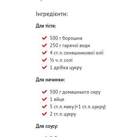
Інгредієнти:
Для тіста:
500 г борошна
250 г гарячої води
4 ст. л. соняшникової олії
½ ч. л. солі
1 дрібка цукру
Для начинки:
500 г домашнього сиру
1 яйце
5 ст. л. маку (+1 ст. л. цукру)
2 ст. л. цукру
Для соусу: