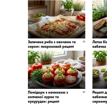
Запечена риба з овочами та
Легка бі
сиром: покроковий рецепт
кабачка 
Помідори з начинкою з
Рецепт д
копченої курки та
кабачка
кукурудзи: рецепт
сирному