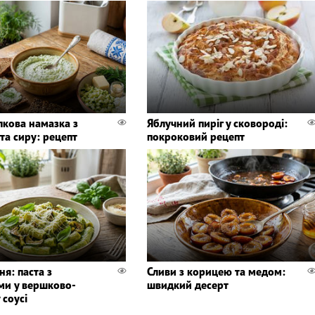
лкова намазка з
Яблучний пиріг у сковороді:
та сиру: рецепт
покроковий рецепт
ня: паста з
Сливи з корицею та медом:
ми у вершково-
швидкий десерт
 соусі