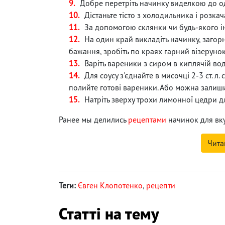
Добре перетріть начинку виделкою до од
Дістаньте тісто з холодильника і розка
За допомогою склянки чи будь-якого ін
На один край викладіть начинку, загор
бажання, зробіть по краях гарний візерунок
Варіть вареники з сиром в киплячій вод
Для соусу з'єднайте в мисочці 2-3 ст. л.
полийте готові вареники. Або можна залиши
Натріть зверху трохи лимонної цедри дл
Ранее мы делились
рецептами
начинок для вк
Чита
Теги:
Євген Клопотенко
,
рецепти
Статті на тему