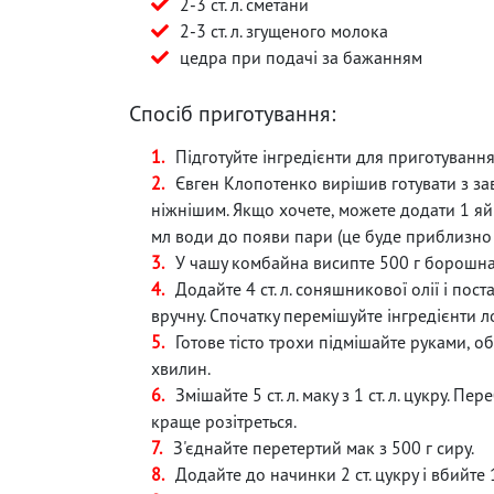
2-3 ст. л. сметани
2-3 ст. л. згущеного молока
цедра при подачі за бажанням
Спосіб приготування:
Підготуйте інгредієнти для приготуванн
Євген Клопотенко вирішив готувати з зав
ніжнішим. Якщо хочете, можете додати 1 яйц
мл води до появи пари (це буде приблизно 
У чашу комбайна висипте 500 г борошна, д
Додайте 4 ст. л. соняшникової олії і пос
вручну. Спочатку перемішуйте інгредієнти л
Готове тісто трохи підмішайте руками, о
хвилин.
Змішайте 5 ст. л. маку з 1 ст. л. цукру. 
краще розітреться.
З'єднайте перетертий мак з 500 г сиру.
Додайте до начинки 2 ст. цукру і вбийте 