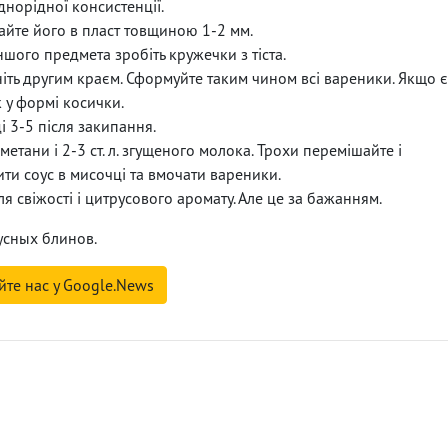
норідної консистенції.
чайте його в пласт товщиною 1-2 мм.
шого предмета зробіть кружечки з тіста.
ніть другим краєм. Сформуйте таким чином всі вареники. Якщо є
 у формі косички.
і 3-5 після закипання.
 сметани і 2-3 ст. л. згущеного молока. Трохи перемішайте і
ти соус в мисочці та вмочати вареники.
я свіжості і цитрусового аромату. Але це за бажанням.
усных блинов.
йте нас у Google.News