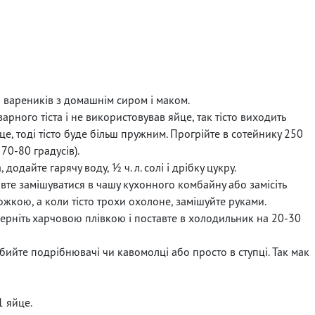
я вареників з домашнім сиром і маком.
арного тіста і не використовував яйце, так тісто виходить
е, тоді тісто буде більш пружним. Прогрійте в сотейнику 250
70-80 градусів).
одайте гарячу воду, ½ ч. л. солі і дрібку цукру.
тавте замішуватися в чашу кухонного комбайну або замісіть
ожкою, а коли тісто трохи охолоне, замішуйте руками.
берніть харчовою плівкою і поставте в холодильник на 20-30
Перебийте подрібнювачі чи кавомолці або просто в ступці. Так мак
1 яйце.