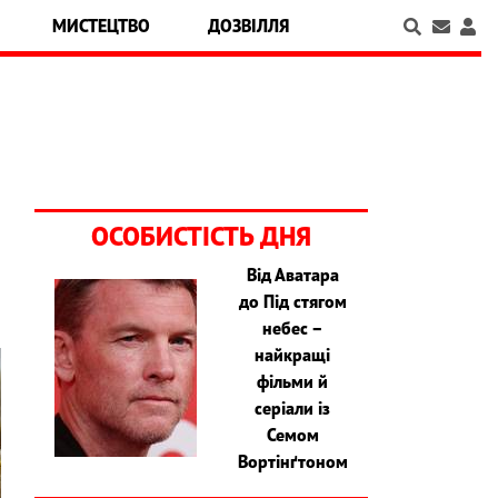
МИСТЕЦТВО
ДОЗВІЛЛЯ
ОСОБИСТІСТЬ ДНЯ
Від Аватара
до Під стягом
небес –
найкращі
фільми й
серіали із
Семом
Вортінґтоном