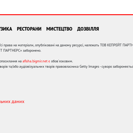
УЗИКА
РЕСТОРАНИ
МИСТЕЦТВО
ДОЗВІЛЛЯ
сі права на матеріали, опубліковані на даному ресурсі, належать ТОВ КЕПРЕЙТ ПАРТ
ЙТ ПАРТНЕРС» заборонено.
ерпосилання на
afisha.bigmir.net є
обов'язковим.
орів та/або аудіовізуальних творів правовласника Getty Images - суворо забороняєтьс
льних даних