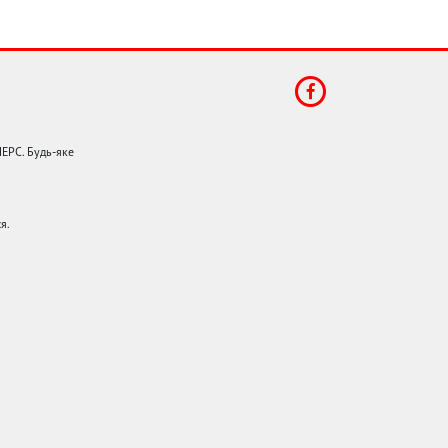
НЕРС. Будь-яке
я.