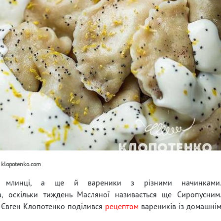
 klopotenko.com
и млинці, а ще й вареники з різними начинками
а, оскільки тиждень Масляної називається ще Сиропусним
р Євген Клопотенко поділився
рецептом
вареників із домашні