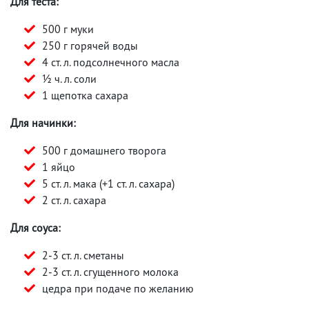
Для теста:
500 г муки
250 г горячей воды
4 ст. л. подсолнечного масла
½ ч. л. соли
1 щепотка сахара
Для начинки:
500 г домашнего творога
1 яйцо
5 ст. л. мака (+1 ст. л. сахара)
2 ст. л. сахара
Для соуса:
2-3 ст. л. сметаны
2-3 ст. л. сгущенного молока
цедра при подаче по желанию