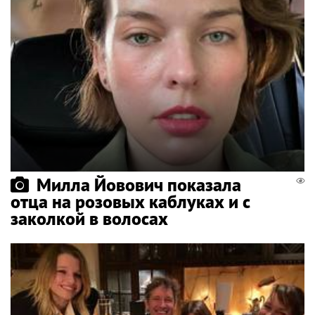
Милла Йовович показала
отца на розовых каблуках и с
заколкой в волосах