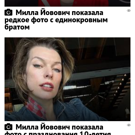
Милла Йовович показала
редкое фото с единокровным
братом
Милла Йовович показала
фото с празднования 10-летия